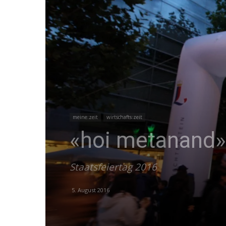
meine:zeit
wirtschafts:zeit
«hoi metanand»
Staatsfeiertag 2016
5. August 2016