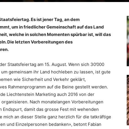
taatsfeiertag. Es ist jener Tag, an dem
mt, um in friedlicher Gemeinschaft auf das Land
it, welche in solchen Momenten spürbar ist, will das
ln. Die letzten Vorbereitungen des
ren.
– der Staatsfeiertag am 15. August. Wenn sich 30’000
um gemeinsam ihr Land hochleben zu lassen, ist gute
hemen wie Sicherheit und Verkehr geklärt,
tives Rahmenprogramm auf die Beine gestellt werden.
de Liechtenstein Marketing auch 2016 von der
zu organisieren. Nach monatelangen Vorbereitungen
m Endspurt, damit das grosse Fest mit wehenden
ich an dieser Stelle ganz herzlich für die tatkräftige
nen und Einzelpersonen bedanken», betont Fabian