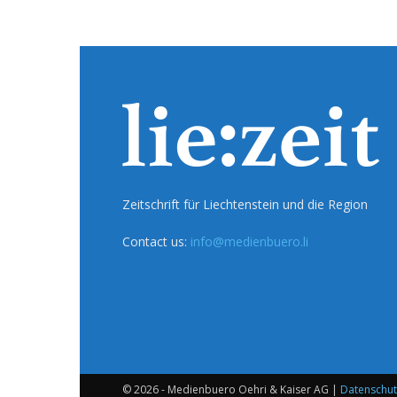
Zeitschrift für Liechtenstein und die Region
Contact us:
info@medienbuero.li
© 2026 - Medienbuero Oehri & Kaiser AG |
Datenschut