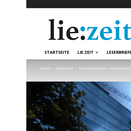
lie:zeit
online
STARTSEITE
LIE:ZEIT
LESERBRIEF
Home
meine:zeit
«hoi metanand» – Liechtenstein