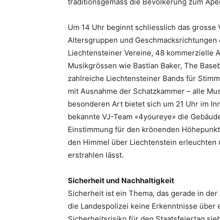
traditionsgemäss die Bevölkerung zum Aperi
Um 14 Uhr beginnt schliesslich das grosse V
Altersgruppen und Geschmacksrichtungen e
Liechtensteiner Vereine, 48 kommerzielle 
Musikgrössen wie Bastian Baker, The Baseb
zahlreiche Liechtensteiner Bands für Stimm
mit Ausnahme der Schatzkammer – alle Mus
besonderen Art bietet sich um 21 Uhr im In
bekannte VJ-Team «4youreye» die Gebäude m
Einstimmung für den krönenden Höhepunkt 
den Himmel über Liechtenstein erleuchten 
erstrahlen lässt.
Sicherheit und Nachhaltigkeit
Sicherheit ist ein Thema, das gerade in der
die Landespolizei keine Erkenntnisse über
Sicherheitsrisiko für den Staatsfeiertag si