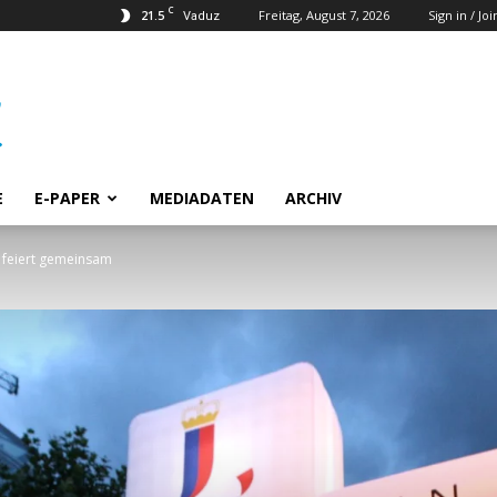
C
21.5
Freitag, August 7, 2026
Sign in / Joi
Vaduz
E
E-PAPER
MEDIADATEN
ARCHIV
 feiert gemeinsam