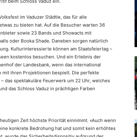
tif beim Schloss Vaduz ein.
olksfest im Vaduzer Städtle, das für alle
twas zu bieten hat. Auf die Besucher warten 36
Anbieter sowie 23 Bands und Showacts mit
alls oder Booka Shade. Daneben sorgen natürlich
ung. Kulturinteressierte können am Staatsfeiertag –
een kostenlos besuchen. Und ein Erlebnis der
nenhof der Landesbank, wenn das international
it ihren Projektionen bespielt. Die perfekte
– das spektakuläre Feuerwerk um 22 Uhr, welches
und das Schloss Vaduz in prächtigen Farben
 heutigen Zeit höchste Priorität einnimmt. «Auch wenn
 eine konkrete Bedrohung hat und somit kein erhöhtes
eht, wurde das Sicherheitsdispositiv aufgrund der