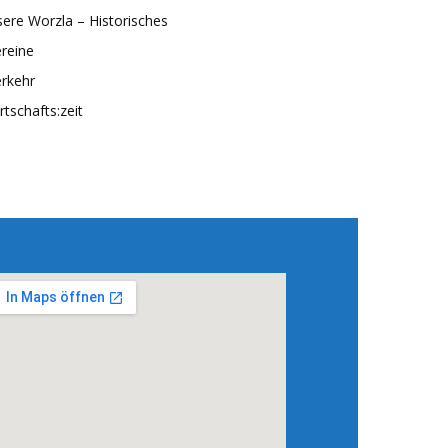
ere Worzla – Historisches
reine
rkehr
rtschafts:zeit