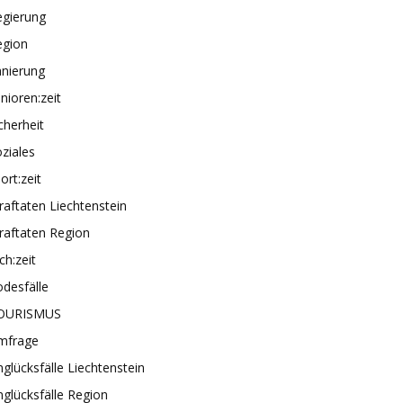
egierung
egion
anierung
nioren:zeit
cherheit
ziales
ort:zeit
raftaten Liechtenstein
raftaten Region
ch:zeit
desfälle
OURISMUS
mfrage
glücksfälle Liechtenstein
glücksfälle Region