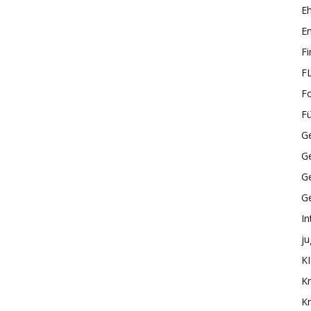
E
En
F
F
F
F
Ge
G
Ge
G
In
ju
KI
Kr
Kr