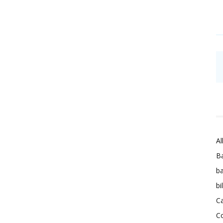
Al
Ba
ba
bi
Ca
C