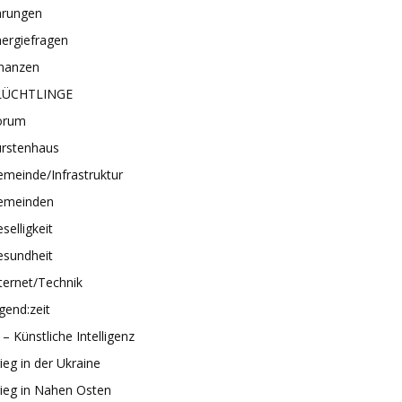
hrungen
ergiefragen
inanzen
LÜCHTLINGE
orum
ürstenhaus
meinde/Infrastruktur
emeinden
selligkeit
esundheit
ternet/Technik
gend:zeit
 – Künstliche Intelligenz
ieg in der Ukraine
ieg in Nahen Osten