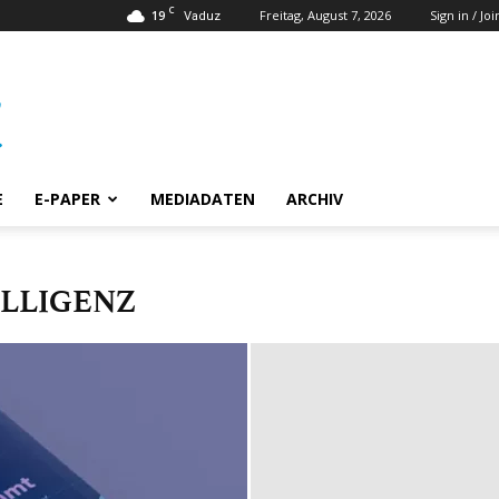
C
19
Freitag, August 7, 2026
Sign in / Joi
Vaduz
E
E-PAPER
MEDIADATEN
ARCHIV
ELLIGENZ