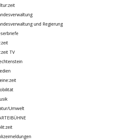
ltur:zeit
andesverwaltung
andesverwaltung und Regierung
serbriefe
e:zeit
e:zeit TV
echtenstein
edien
ine:zeit
bilität
usik
atur/Umwelt
ARTEIBÜHNE
lit:zeit
olizeimeldungen