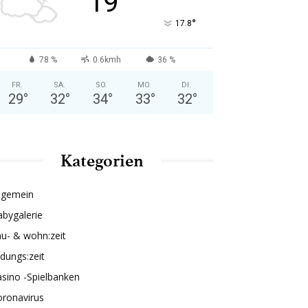
19
°
17.8
78 %
0.6kmh
36 %
FR.
SA.
SO.
MO.
DI.
29
°
32
°
34
°
33
°
32
°
Kategorien
lgemein
bygalerie
u- & wohn:zeit
ldungs:zeit
sino -Spielbanken
oronavirus