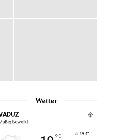
Wetter
VADUZ
Mäßig Bewölkt
°
19.4
°
C