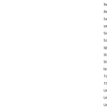
R
R
S
se
Si
So
sp
St
St
te
To
T
U
Un
Un