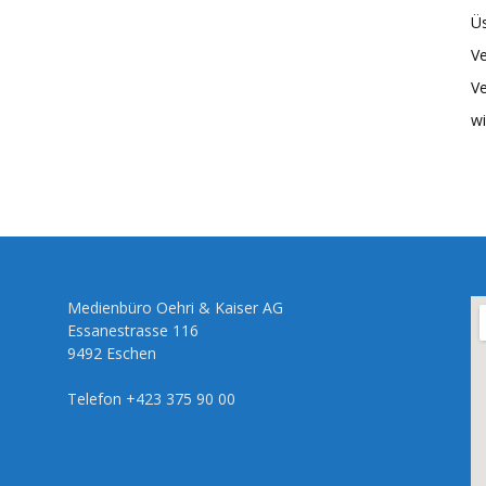
Üs
Ve
Ve
wi
Medienbüro Oehri & Kaiser AG
Essanestrasse 116
9492 Eschen
Telefon +423 375 90 00