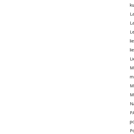
ku
L
L
Le
li
li
Li
M
me
Mo
M
N
P
po
P