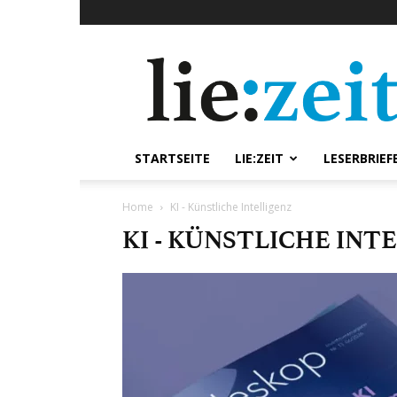
lie:zeit
online
STARTSEITE
LIE:ZEIT
LESERBRIEF
Home
KI - Künstliche Intelligenz
KI - KÜNSTLICHE INT