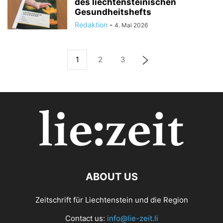
des liechtensteinischen
Gesundheitshefts
Redaktion
-
4. Mai 2026
1
2
3
ABOUT US
Zeitschrift für Liechtenstein und die Region
Contact us:
info@lie-zeit.li