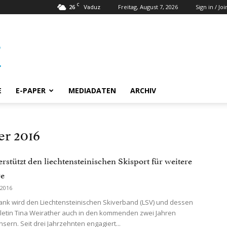
C
26
Freitag, August 7, 2026
Sign in / Joi
Vaduz
E
E-PAPER
MEDIADATEN
ARCHIV
er 2016
rstützt den liechtensteinischen Skisport für weitere
re
 2016
nk wird den Liechtensteinischen Skiverband (LSV) und dessen
letin Tina Weirather auch in den kommenden zwei Jahren
sern. Seit drei Jahrzehnten engagiert...