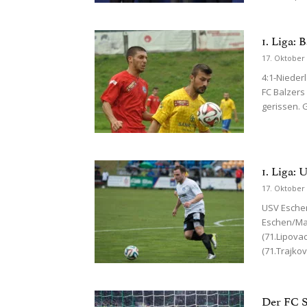
1. Liga: 
17. Oktober
4:1-Nieder
FC Balzers 
gerissen. 
1. Liga:
17. Oktober
USV Eschen
Eschen/Ma
(71.Lipovac
(71.Trajkov
Der FC S