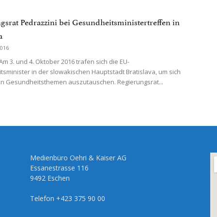
gsrat Pedrazzini bei Gesundheitsministertreffen in
a
2016
 3. und 4. Oktober 2016 trafen sich die EU-
sminister in der slowakischen Hauptstadt Bratislava, um sich
en Gesundheitsthemen auszutauschen. Regierungsrat...
Medienbüro Oehri & Kaiser AG
Essanestrasse 116
9492 Eschen
Telefon +423 375 90 00