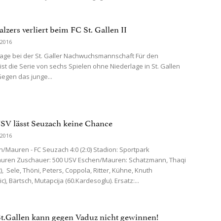
Balzers verliert beim FC St. Gallen II
 2016
lage bei der St. Galler Nachwuchsmannschaft Für den
ist die Serie von sechs Spielen ohne Niederlage in St. Gallen
Gegen das junge...
 USV lässt Seuzach keine Chance
 2016
/Mauren - FC Seuzach 4:0 (2:0) Stadion: Sportpark
uren Zuschauer: 500 USV Eschen/Mauren: Schatzmann, Thaqi
), Sele, Thöni, Peters, Coppola, Ritter, Kühne, Knuth
ic), Bärtsch, Mutapcija (60.Kardesoglu). Ersatz:...
t.Gallen kann gegen Vaduz nicht gewinnen!