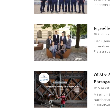
Innenminis
Jugendli
10. Oktober
Der Jugend
Jugendsess
Platz an de
OLMA: Sa
Ehrengas
10. Oktober
Mit einem 
Nachbarlan
1000 Mitwi