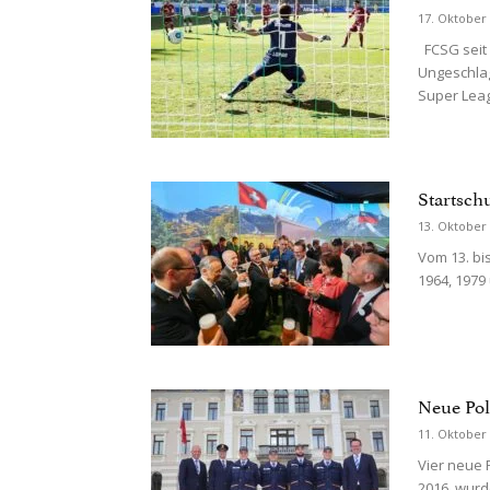
17. Oktober
FCSG seit 
Ungeschlag
Super Leag
Startsch
13. Oktober
Vom 13. bi
1964, 1979
Neue Poli
11. Oktober
Vier neue 
2016, wurd