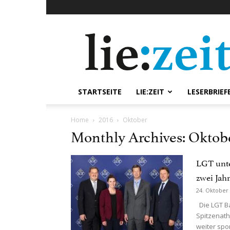
lie:zeit
online
STARTSEITE
LIE:ZEIT
LESERBRIEF
Home
2016
Oktober
Monthly Archives: Oktob
LGT unte
zwei Jah
24. Oktober
Die LGT Ba
Spitzenath
weiter spon