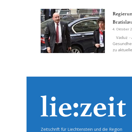
Regierun
Bratislav
4. Oktober 
Vaduz - Am
Gesundheit
zu aktuell
Zeitschrift für Liechtenstein und die Region