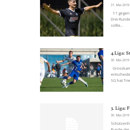
31. Mai 2019
1:1 gegen
Drei Runde
sollte...
4.Liga: S
30. Mai 2019
Grosskampf
entscheide
SG hat Trie
3. Liga:
30. Mai 2019
Schützenhi
Runde der 