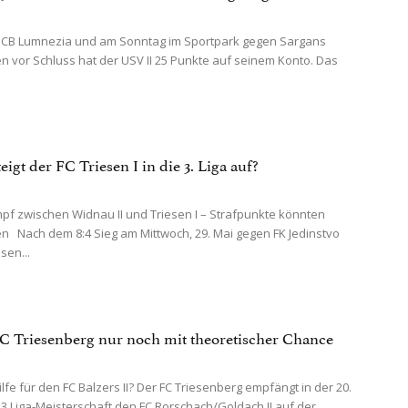
 CB Lumnezia und am Sonntag im Sportpark gegen Sargans
n vor Schluss hat der USV II 25 Punkte auf seinem Konto. Das
teigt der FC Triesen I in die 3. Liga auf?
 zwischen Widnau II und Triesen I – Strafpunkte könnten
n Nach dem 8:4 Sieg am Mittwoch, 29. Mai gegen FK Jedinstvo
sen...
 FC Triesenberg nur noch mit theoretischer Chance
lfe für den FC Balzers II? Der FC Triesenberg empfängt in der 20.
3.Liga-Meisterschaft den FC Rorschach/Goldach II auf der