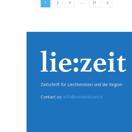
...
1
2
3
31
Zeitschrift für Liechtenstein und die Region
Contact us:
info@medienbuero.li