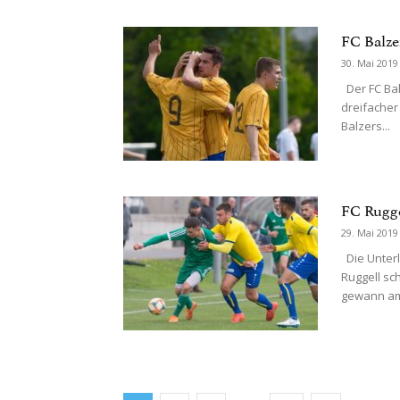
FC Balzer
30. Mai 2019
Der FC Bal
dreifacher
Balzers...
FC Rugge
29. Mai 2019
Die Unterl
Ruggell sc
gewann am