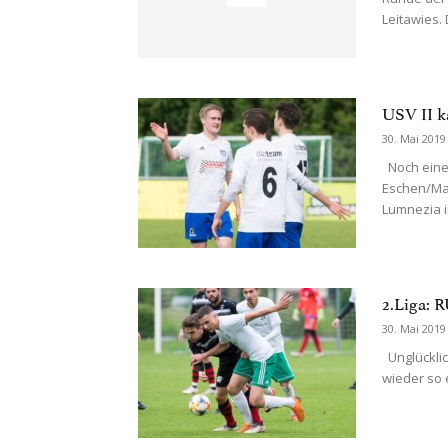
Leitawies. D
USV II k
30. Mai 2019
Noch einen
Eschen/Mau
Lumnezia i
2.Liga:
30. Mai 2019
Unglücklic
wieder so e