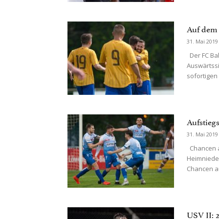
Auf dem 
31. Mai 2019
Der FC Bal
Auswärtssi
sofortigen
Aufstieg
31. Mai 2019
Chancen au
Heimnieder
Chancen a
USV II: 