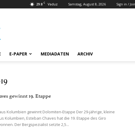
C
29.8
Samstag, August 8, 2026
Sign in / Joi
Vaduz
E
E-PAPER
MEDIADATEN
ARCHIV
19
aves gewinnt 19. Etappe
aus Kolumbien gewinnt Dolomiten-Etappe Der 29-jährige, kleine
aus Kolumbien, Esteban Chaves hat die 19. Etappe des Giro
wonnen. Der Bergspezialist setzte 2,5...