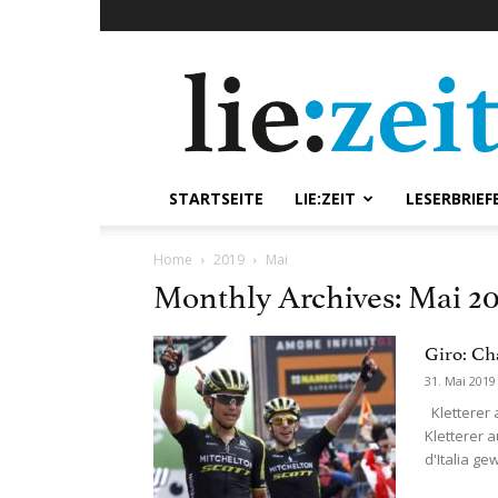
lie:zeit
online
STARTSEITE
LIE:ZEIT
LESERBRIEF
Home
2019
Mai
Monthly Archives: Mai 20
Giro: Ch
31. Mai 2019
Kletterer 
Kletterer 
d'Italia ge