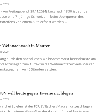
er 2024
- Am Freitagabend (29.11.2024), kurz nach 18:30, ist auf der
asse eine 71-jährige Schweizerin beim Überqueren des
streifens von einem Auto erfasst worden....
e Weihnachtszeit in Mauren
er 2024
ang durch den abendlichen Weihnachtsmarkt beeindruckte am
nd sozusagen zum Auftakt in die Weihnachtszeit viele Maurer
terskategorien. An 40 Ständen zeigten...
SV will heute gegen Taverne nachlegen
er 2024
hr drei Spielen ist der FC USV Eschen/Mauren ungeschlagen
et sich in einem Höhenflug, der dazu helfen soll heute gegen