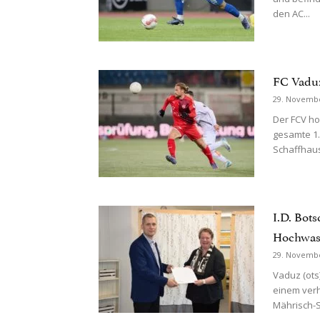
den AC...
FC Vaduz:
29. Novemb
Der FCV ho
gesamte 1.
Schaffhaus
I.D. Bot
Hochwass
29. Novemb
Vaduz (ots
einem verh
Mährisch-S