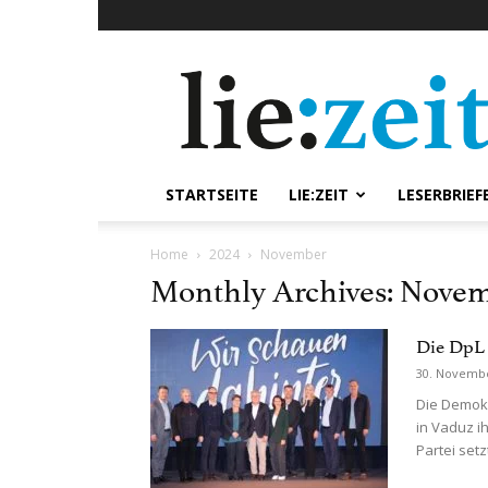
lie:zeit
online
STARTSEITE
LIE:ZEIT
LESERBRIEF
Home
2024
November
Monthly Archives: Nove
Die DpL 
30. Novemb
Die Demokr
in Vaduz i
Partei setzt