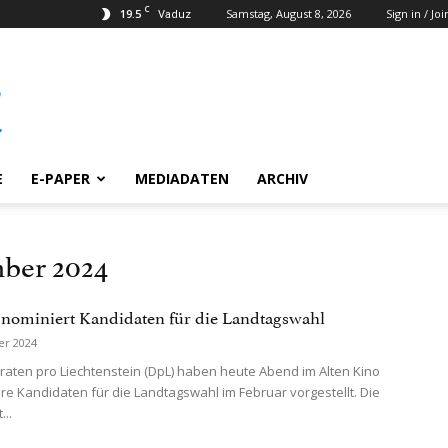
C
19.5
Samstag, August 8, 2026
Sign in / Joi
Vaduz
E
E-PAPER
MEDIADATEN
ARCHIV
mber 2024
nominiert Kandidaten für die Landtagswahl
er 2024
aten pro Liechtenstein (DpL) haben heute Abend im Alten Kino
hre Kandidaten für die Landtagswahl im Februar vorgestellt. Die
...