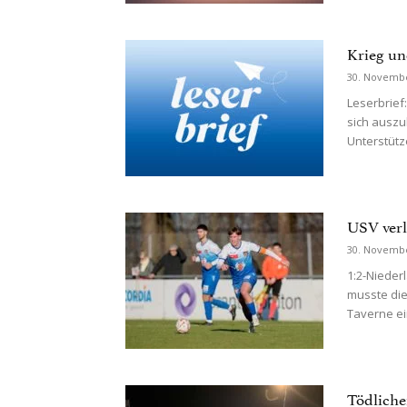
Krieg un
30. Novemb
Leserbrief:
sich auszu
Unterstütz
USV verli
30. Novemb
1:2-Nieder
musste di
Taverne ein
Tödliche