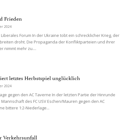
d Frieden
er 2024
 Liberales Forum In der Ukraine tobt ein schrecklicher Krieg, der
breiten droht. Die Propaganda der Konfliktparteien und ihrer
er nimmt mehr zu....
ert letztes Herbstspiel unglücklich
er 2024
lage gegen den AC Taverne In der letzten Partie der Hinrunde
e Mannschaft des FC USV Eschen/Mauren gegen den AC
e bittere 1:2-Niederlage...
r Verkehrsunfall