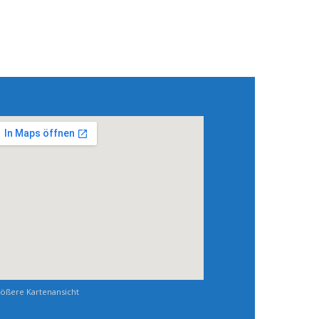
ößere Kartenansicht