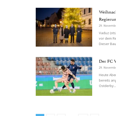
Weihnac
Regieru
29. Novemb
Vaduz (ots)
vor dem R
Dieser Bau
Der FC V
29. Novemb
Heute Aben
bereits an
Ostderby...