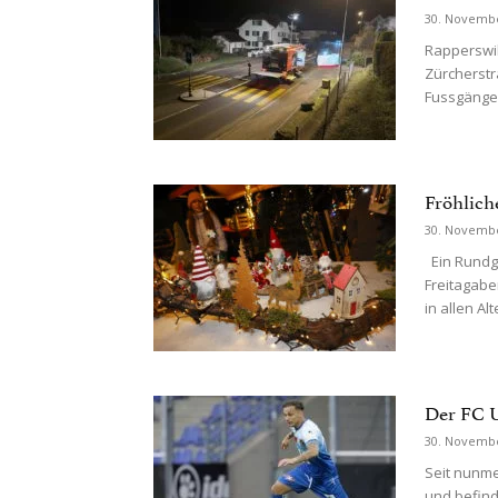
30. Novemb
Rapperswil 
Zürcherstr
Fussgänger
Fröhlich
30. Novemb
Ein Rundg
Freitagabe
in allen Al
Der FC U
30. Novemb
Seit nunme
und befind