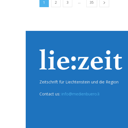
...
1
2
3
35
Zeitschrift für Liechtenstein und die Region
Contact us:
info@medienbuero.li