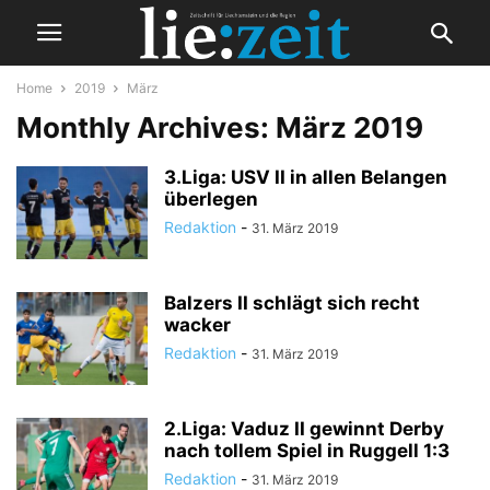
Home
2019
März
Monthly Archives: März 2019
3.Liga: USV II in allen Belangen
überlegen
Redaktion
-
31. März 2019
Balzers II schlägt sich recht
wacker
Redaktion
-
31. März 2019
2.Liga: Vaduz II gewinnt Derby
nach tollem Spiel in Ruggell 1:3
Redaktion
-
31. März 2019