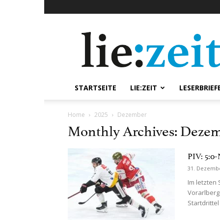
lie:zeit
online
STARTSEITE
LIE:ZEIT
LESERBRIEF
Home
2025
Dezember
Monthly Archives: Dezem
PIV: 5:0-
31. Dezemb
Im letzten
Vorarlberg
Startdritte