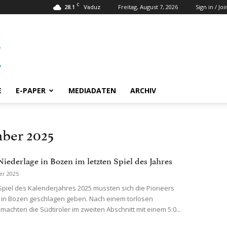
C
28.1
Freitag, August 7, 2026
Sign in / Joi
Vaduz
E
E-PAPER
MEDIADATEN
ARCHIV
ber 2025
Niederlage in Bozen im letzten Spiel des Jahres
er 2025
 Spiel des Kalenderjahres 2025 mussten sich die Pioneers
 in Bozen geschlagen geben. Nach einem torlosen
l machten die Südtiroler im zweiten Abschnitt mit einem 5:0...