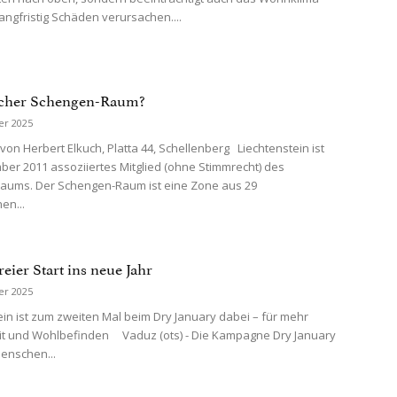
angfristig Schäden verursachen....
scher Schengen-Raum?
er 2025
von Herbert Elkuch, Platta 44, Schellenberg Liechtenstein ist
ber 2011 assoziiertes Mitglied (ohne Stimmrecht) des
aums. Der Schengen-Raum ist eine Zone aus 29
en...
eier Start ins neue Jahr
er 2025
ein ist zum zweiten Mal beim Dry January dabei – für mehr
t und Wohlbefinden Vaduz (ots) - Die Kampagne Dry January
Menschen...