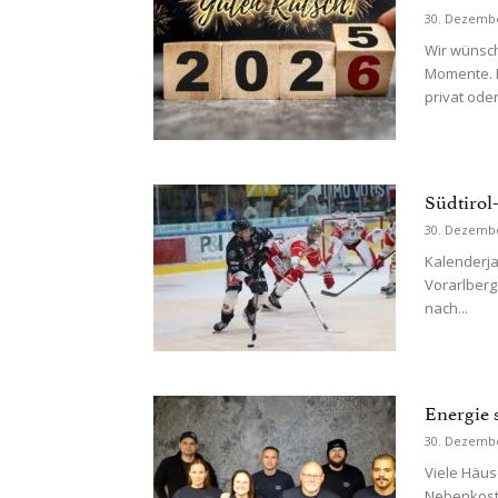
30. Dezemb
Wir wünsch
Momente. M
privat oder.
Südtirol
30. Dezemb
Kalenderja
Vorarlberg
nach...
Energie 
30. Dezemb
Viele Häuse
Nebenkost