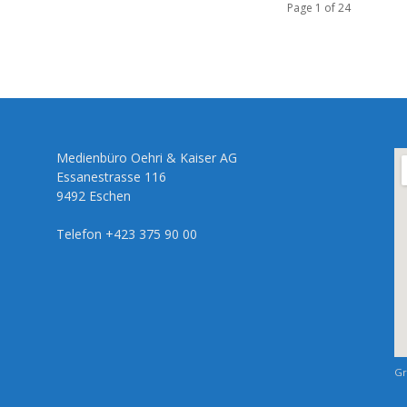
Page 1 of 24
Medienbüro Oehri & Kaiser AG
Essanestrasse 116
9492 Eschen
Telefon +423 375 90 00
Gr