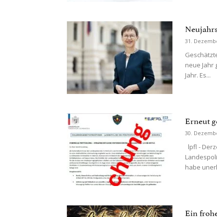
Neujahrs
31. Dezemb
Geschätzte
neue Jahr 
Jahr. Es...
Erneut g
30. Dezemb
lpfl - Der
Landespoli
habe unerl
Ein frohe