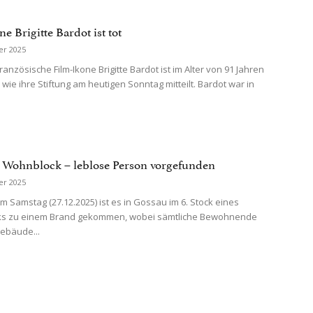
e Brigitte Bardot ist tot
er 2025
französische Film-Ikone Brigitte Bardot ist im Alter von 91 Jahren
wie ihre Stiftung am heutigen Sonntag mitteilt. Bardot war in
 Wohnblock – leblose Person vorgefunden
er 2025
m Samstag (27.12.2025) ist es in Gossau im 6. Stock eines
s zu einem Brand gekommen, wobei sämtliche Bewohnende
ebäude...