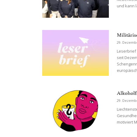
und kann l
Militäri
29. Dezemb
Leserbrief 
seit Dezem
Schengenr
europäisch
Alkoholfr
29. Dezemb
Liechtenst
Gesundhei
motiviert 