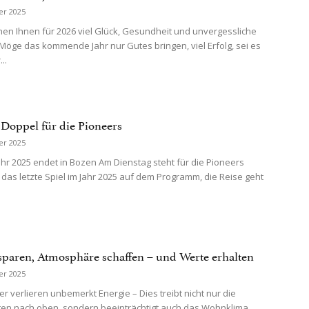
er 2025
en Ihnen für 2026 viel Glück, Gesundheit und unvergessliche
öge das kommende Jahr nur Gutes bringen, viel Erfolg, sei es
..
-Doppel für die Pioneers
er 2025
hr 2025 endet in Bozen Am Dienstag steht für die Pioneers
 das letzte Spiel im Jahr 2025 auf dem Programm, die Reise geht
sparen, Atmosphäre schaffen – und Werte erhalten
er 2025
r verlieren unbemerkt Energie – Dies treibt nicht nur die
en nach oben, sondern beeinträchtigt auch das Wohnklima