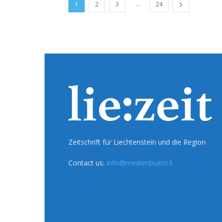
...
1
2
3
24
Zeitschrift für Liechtenstein und die Region
Contact us:
info@medienbuero.li