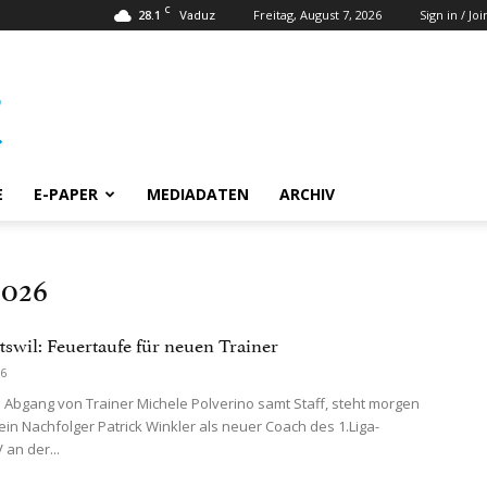
C
28.1
Freitag, August 7, 2026
Sign in / Joi
Vaduz
E
E-PAPER
MEDIADATEN
ARCHIV
2026
swil: Feuertaufe für neuen Trainer
26
bgang von Trainer Michele Polverino samt Staff, steht morgen
ein Nachfolger Patrick Winkler als neuer Coach des 1.Liga-
an der...