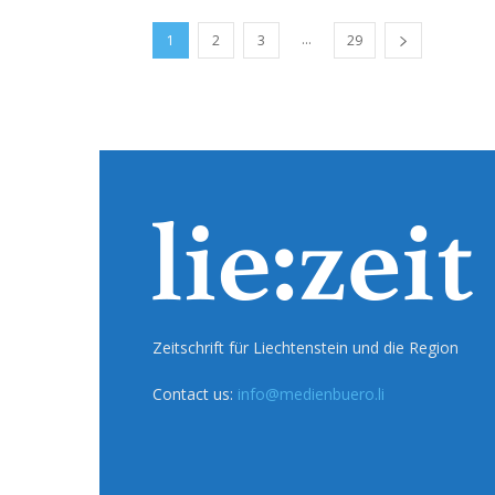
...
1
2
3
29
Zeitschrift für Liechtenstein und die Region
Contact us:
info@medienbuero.li