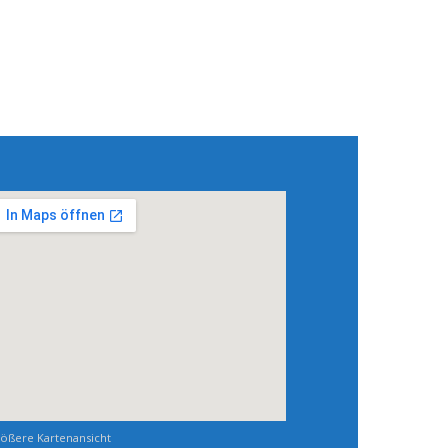
ößere Kartenansicht