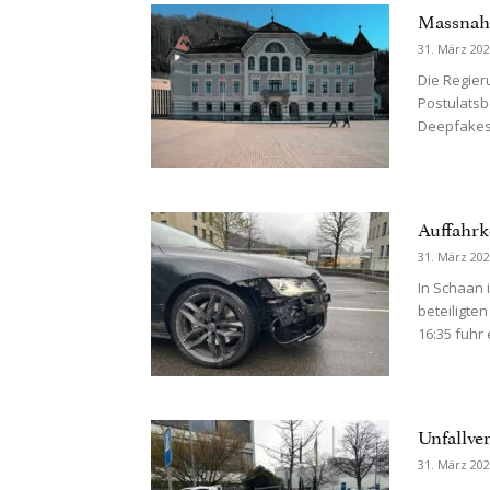
Massnah
31. März 20
Die Regieru
Postulats
Deepfakes 
Auffahrk
31. März 20
In Schaan 
beteiligt
16:35 fuhr 
Unfallve
31. März 20