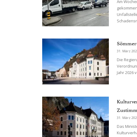
Am Wochene
gekommen, 
Unfallstel
Schadensre
Sömmeru
31. März 20
Die Regieru
Verordnung
Jahr 2026 v
Kulturve
Zustim
31. März 20
Das Minist
Kulturverh