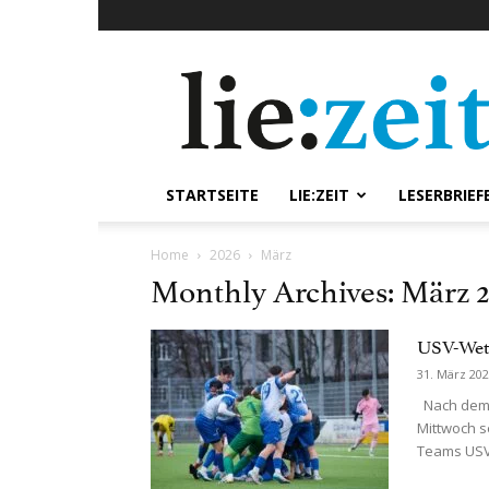
lie:zeit
online
STARTSEITE
LIE:ZEIT
LESERBRIEF
Home
2026
März
Monthly Archives: März 
USV-Wett
31. März 20
Nach dem A
Mittwoch s
Teams USV 