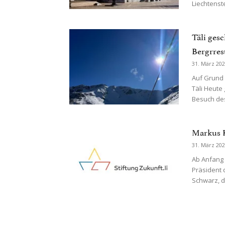
Liechtenste
Täli ges
Bergrres
31. März 20
Auf Grund 
Täli Heute
Besuch des
Markus K
31. März 20
Ab Anfang 
Präsident 
Schwarz, d