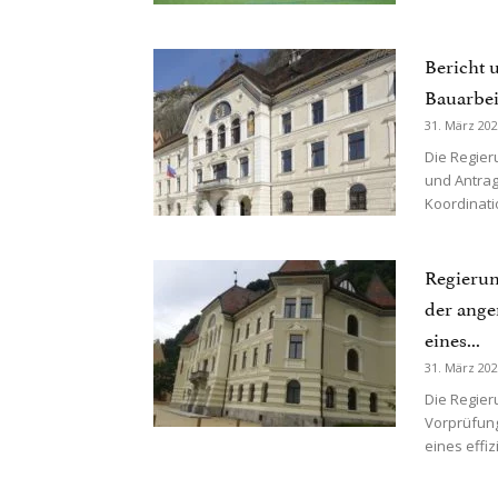
Bericht 
Bauarbei
31. März 20
Die Regier
und Antrag
Koordinatio
Regierun
der ange
eines...
31. März 20
Die Regier
Vorprüfung
eines effi