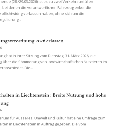
nde (28./29.03.2026) ist es zu zwei Verkehrsunfällen
bei denen die verantwortlichen Fahrzeuglenker die
le pflichtwidrig verlassen haben, ohne sich um die
gulierung...
ngsverordnung 2026 erlassen
26
ng hat in ihrer Sitzung vom Dienstag, 31. März 2026, die
 über die Sömmerung von landwirtschaftlichen Nutztieren im
erabschiedet. Die...
rhalten in Liechtenstein : Breite Nutzung und hohe
mung
26
erium für Äusseres, Umwelt und Kultur hat eine Umfrage zum
alten in Liechtenstein in Auftrag gegeben. Die vom