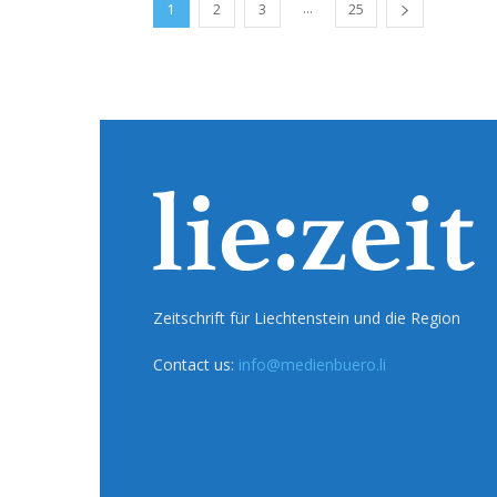
...
1
2
3
25
Zeitschrift für Liechtenstein und die Region
Contact us:
info@medienbuero.li