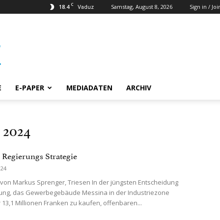
C
18.4
Samstag, August 8, 2026
Sign in / Joi
Vaduz
E
E-PAPER
MEDIADATEN
ARCHIV
 2024
 Regierungs Strategie
024
 von Markus Sprenger, Triesen In der jüngsten Entscheidung
rung, das Gewerbegebäude Messina in der Industriezone
r 13,1 Millionen Franken zu kaufen, offenbaren...