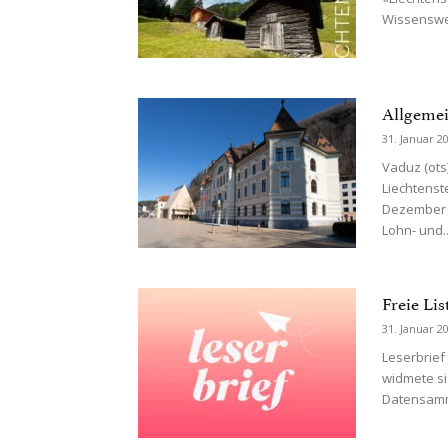
Wissenswer
Allgemei
31. Januar 2
Vaduz (ots
Liechtenst
Dezember 2
Lohn- und..
Freie Li
31. Januar 2
Leserbrief
widmete si
Datensamml