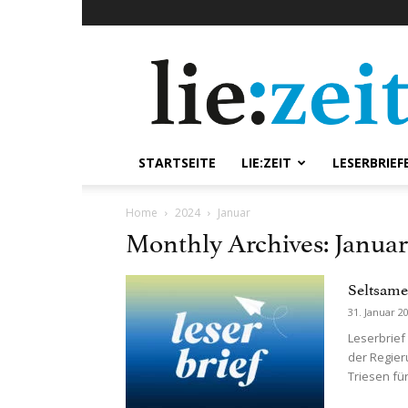
lie:zeit
online
STARTSEITE
LIE:ZEIT
LESERBRIEF
Home
2024
Januar
Monthly Archives: Januar
Seltsame
31. Januar 2
Leserbrief
der Regie
Triesen fü