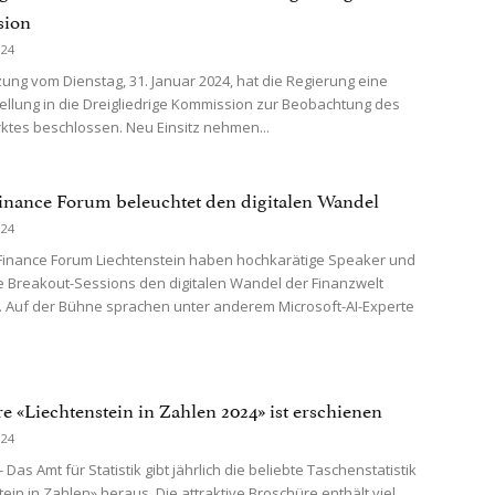
ion
024
tzung vom Dienstag, 31. Januar 2024, hat die Regierung eine
ellung in die Dreigliedrige Kommission zur Beobachtung des
ktes beschlossen. Neu Einsitz nehmen...
Finance Forum beleuchtet den digitalen Wandel
024
 Finance Forum Liechtenstein haben hochkarätige Speaker und
 Breakout-Sessions den digitalen Wandel der Finanzwelt
. Auf der Bühne sprachen unter anderem Microsoft-AI-Experte
e «Liechtenstein in Zahlen 2024» ist erschienen
024
- Das Amt für Statistik gibt jährlich die beliebte Taschenstatistik
ein in Zahlen» heraus. Die attraktive Broschüre enthält viel