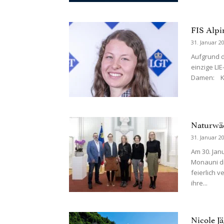
FIS Alpi
31. Januar 2
Aufgrund d
einzige LIE
Damen: Kr
Naturwäc
31. Januar 2
Am 30. Jan
Monauni dr
feierlich 
ihre...
Nicole J