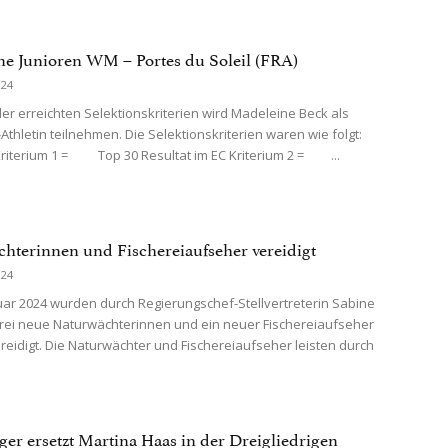
ne Junioren WM – Portes du Soleil (FRA)
024
er erreichten Selektionskriterien wird Madeleine Beck als
-Athletin teilnehmen. Die Selektionskriterien waren wie folgt:
iterium 1 = Top 30 Resultat im EC Kriterium 2 = ...
hterinnen und Fischereiaufseher vereidigt
024
uar 2024 wurden durch Regierungschef-Stellvertreterin Sabine
ei neue Naturwächterinnen und ein neuer Fischereiaufseher
vereidigt. Die Naturwächter und Fischereiaufseher leisten durch
äger ersetzt Martina Haas in der Dreigliedrigen