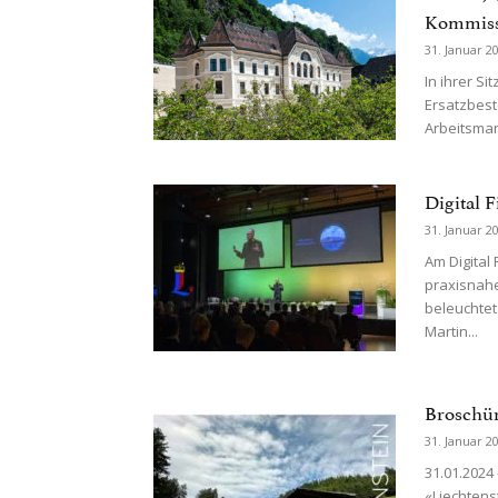
Kommiss
31. Januar 2
In ihrer Si
Ersatzbest
Arbeitsmar
Digital 
31. Januar 2
Am Digital
praxisnahe
beleuchtet
Martin...
Broschür
31. Januar 2
31.01.2024 
«Liechtenst