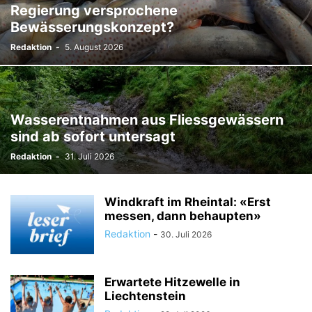
Regierung versprochene
TODESFÄLLE
TOURISMUS
UMFRAGE
Bewässerungskonzept?
ÜSERE WORZLA - HISTORISCHES
VEREINE
VERKEHR
Redaktion
-
5. August 2026
WIRTSCHAFTS:ZEIT
Wasserentnahmen aus Fliessgewässern
sind ab sofort untersagt
Redaktion
-
31. Juli 2026
Windkraft im Rheintal: «Erst
messen, dann behaupten»
Redaktion
-
30. Juli 2026
Erwartete Hitzewelle in
Liechtenstein