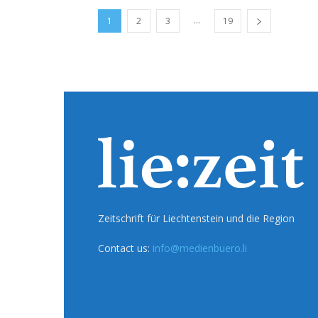
...
1
2
3
19
Zeitschrift für Liechtenstein und die Region
Contact us:
info@medienbuero.li