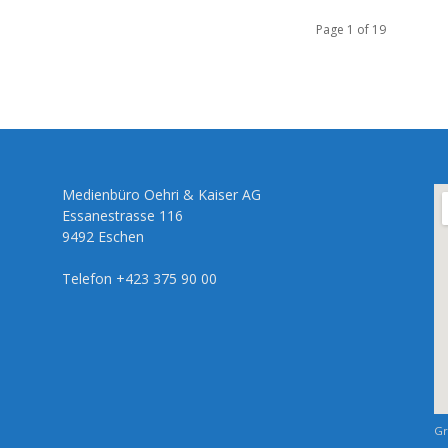
Page 1 of 19
Medienbüro Oehri & Kaiser AG
Essanestrasse 116
9492 Eschen
Telefon +423 375 90 00
Gr