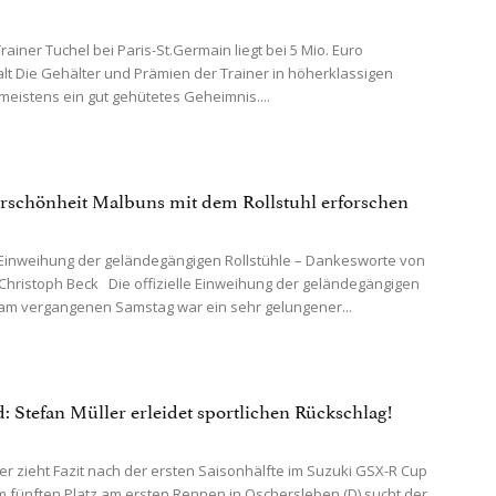
ainer Tuchel bei Paris-St.Germain liegt bei 5 Mio. Euro
lt Die Gehälter und Prämien der Trainer in höherklassigen
 meistens ein gut gehütetes Geheimnis....
rschönheit Malbuns mit dem Rollstuhl erforschen
 Einweihung der geländegängigen Rollstühle – Dankesworte von
Christoph Beck Die offizielle Einweihung der geländegängigen
 am vergangenen Samstag war ein sehr gelungener...
: Stefan Müller erleidet sportlichen Rückschlag!
r zieht Fazit nach der ersten Saisonhälfte im Suzuki GSX-R Cup
 fünften Platz am ersten Rennen in Oschersleben (D) sucht der