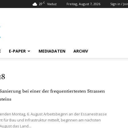
C
27
Freitag, August 7, 2026
Sign in / Joi
Vaduz
E
E-PAPER
MEDIADATEN
ARCHIV
18
Sanierung bei einer der frequentiertesten Strassen
steins
den Montag, 6. August Arbeitsbeginn an der Essanestrasse
t für Bau und Infrastruktur mitteilt, beginnen am nächsten
 August das Land...