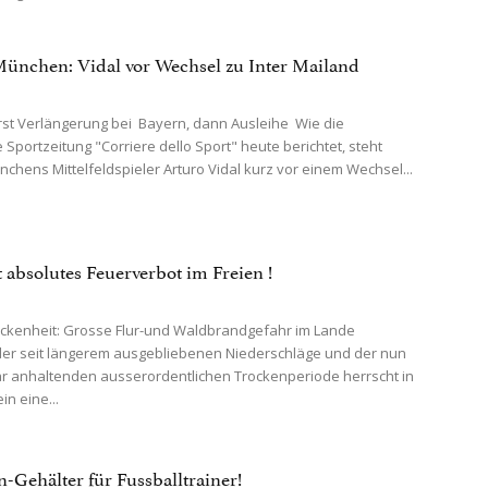
ünchen: Vidal vor Wechsel zu Inter Mailand
st Verlängerung bei Bayern, dann Ausleihe Wie die
e Sportzeitung "Corriere dello Sport" heute berichtet, steht
chens Mittelfeldspieler Arturo Vidal kurz vor einem Wechsel...
t absolutes Feuerverbot im Freien !
ckenheit: Grosse Flur-und Waldbrandgefahr im Lande
er seit längerem ausgebliebenen Niederschläge und der nun
ar anhaltenden ausserordentlichen Trockenperiode herrscht in
in eine...
n-Gehälter für Fussballtrainer!