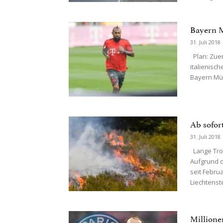
Bayern M
31. Juli 2018
Plan: Zuer
italienisch
Bayern Mün
Ab sofor
31. Juli 2018
Lange Tro
Aufgrund d
seit Febru
Liechtenste
Millione