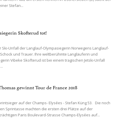
iner Stefan...
iegerin Skofterud tot!
 Ski-Unfall der Langlauf-Olympasiegerin Norwegens Langlauf-
in Schock und Trauer. Ihre weltberühmte Langläuferin und
gerin Vibeke Skofterud ist bei einem tragischen Jetski-Unfall
..
Thomas gewinnt Tour de France 2018
printsieger auf der Champs- Elysées - Stefan Küng 53. Die noch
en Sprintasse machten die ersten drei Plätze auf der
trächtigen Paris Boulevard-Strasse Champs-Elysées auf...