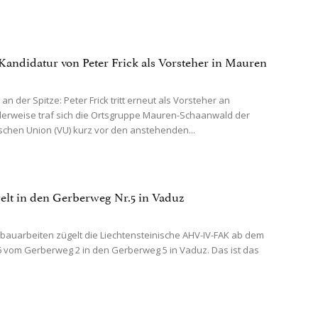
Kandidatur von Peter Frick als Vorsteher in Mauren
 an der Spitze: Peter Frick tritt erneut als Vorsteher an
llerweise traf sich die Ortsgruppe Mauren-Schaanwald der
schen Union (VU) kurz vor den anstehenden...
lt in den Gerberweg Nr.5 in Vaduz
uarbeiten zügelt die Liechtensteinische AHV-IV-FAK ab dem
026 vom Gerberweg 2 in den Gerberweg 5 in Vaduz. Das ist das
.