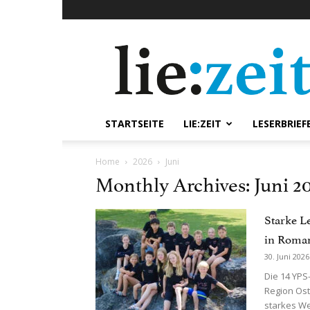
lie:zeit
online
STARTSEITE
LIE:ZEIT
LESERBRIEF
Home
2026
Juni
Monthly Archives: Juni 2
Starke L
in Roma
30. Juni 2026
Die 14 YP
Region Os
starkes W