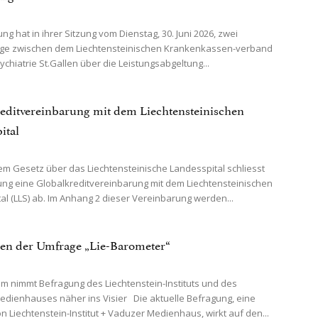
ng hat in ihrer Sitzung vom Dienstag, 30. Juni 2026, zwei
räge zwischen dem Liechtensteinischen Krankenkassen-verband
ychiatrie St.Gallen über die Leistungsabgeltung...
editvereinbarung mit dem Liechtensteinischen
ital
 Gesetz über das Liechtensteinische Landesspital schliesst
ung eine Globalkreditvereinbarung mit dem Liechtensteinischen
al (LLS) ab. Im Anhang 2 dieser Vereinbarung werden...
en der Umfrage „Lie-Barometer“
m nimmt Befragung des Liechtenstein-Instituts und des
dienhauses näher ins Visier Die aktuelle Befragung, eine
n Liechtenstein-Institut + Vaduzer Medienhaus, wirkt auf den...