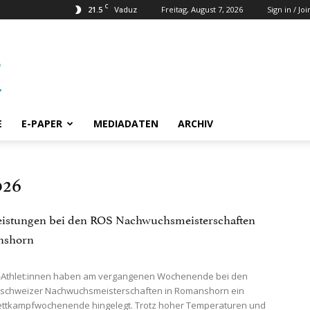
C
21.5
Freitag, August 7, 2026
Sign in / Joi
Vaduz
E
E-PAPER
MEDIADATEN
ARCHIV
026
eistungen bei den ROS Nachwuchsmeisterschaften
nshorn
S-Athlet:innen haben am vergangenen Wochenende bei den
tschweizer Nachwuchsmeisterschaften in Romanshorn ein
ettkampfwochenende hingelegt. Trotz hoher Temperaturen und