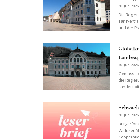
30. Juni 2026
Die Regieru
Tarifvert
und der Ps
Globalkr
Landessp
30. Juni 2026
Gemäss dem
die Regier
Landesspit
Schwäch
30. Juni 2026
Bürgerforu
Vaduzer Me
Kooperatio