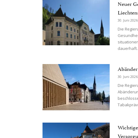
Neuer Ge
Liechten
30. Juni 2026
Die Regier
Gesundhei
situatione
dauerhaft..
Abänder
30. Juni 2026
Die Regieru
Abänderun
beschloss
Tabakpräve
Wichtige
Versorg