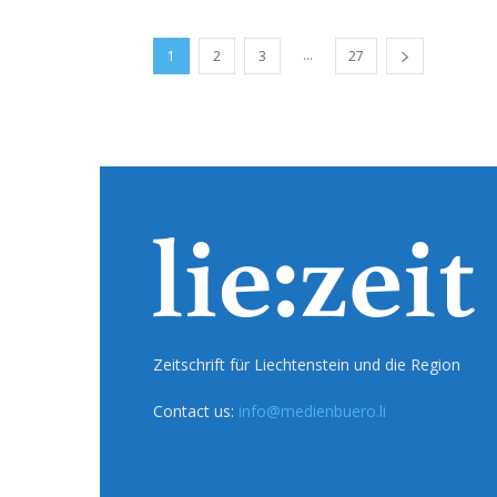
...
1
2
3
27
Zeitschrift für Liechtenstein und die Region
Contact us:
info@medienbuero.li