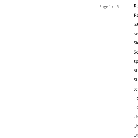
R
Page 1 of 5
R
S
se
Si
So
sp
St
St
te
To
T
U
Un
Un