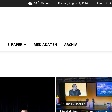
C
26
Freitag, August 7, 2026
Sign in / Joi
Vaduz
E
E-PAPER
MEDIADATEN
ARCHIV
INTERNET/TECHNIK
Digital Summit 2026: Globale