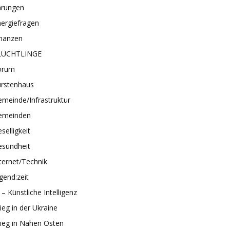
hrungen
ergiefragen
inanzen
LÜCHTLINGE
orum
ürstenhaus
meinde/Infrastruktur
emeinden
selligkeit
esundheit
ternet/Technik
gend:zeit
 – Künstliche Intelligenz
ieg in der Ukraine
ieg in Nahen Osten