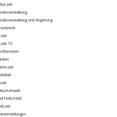
ltur:zeit
andesverwaltung
andesverwaltung und Regierung
serbriefe
e:zeit
e:zeit TV
echtenstein
edien
ine:zeit
bilität
usik
atur/Umwelt
ARTEIBÜHNE
lit:zeit
olizeimeldungen