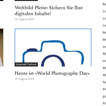
ku
Weltbild-Pleite: Sichern Sie Ihre
L
digitalen Inhalte!
L
19. August 2024
Le
li
li
Li
M
me
Internet/Technik
Mo
Heute ist «World Photography Day»
M
19. August 2024
N
P
po
P