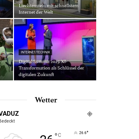
Liechtenstein mit schnellstem
Internet der Welt
INTERNET/TECHNIK
Digital Summit 2025: KI-
Transformation als Schlüssel der
digitalen Zukunft
Wetter
VADUZ
Bedeckt
°
26.6
°
C