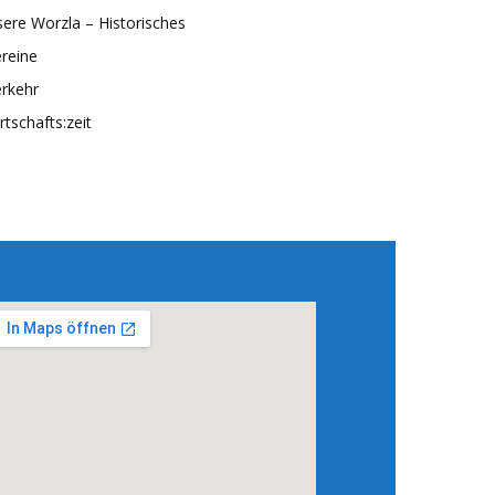
ere Worzla – Historisches
reine
rkehr
rtschafts:zeit