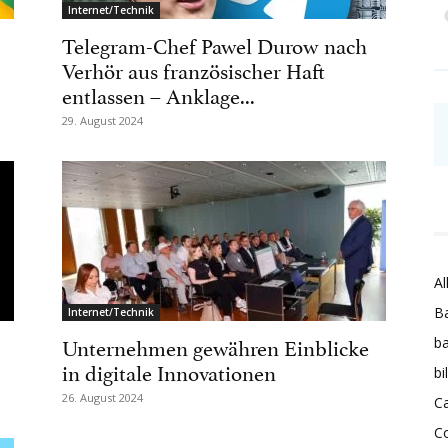
Internet/Technik
Telegram-Chef Pawel Durow nach
Verhör aus französischer Haft
entlassen – Anklage...
29. August 2024
Al
Ba
Internet/Technik
Unternehmen gewähren Einblicke
ba
in digitale Innovationen
bi
26. August 2024
Ca
C