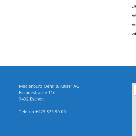
Üs
Ve
Ve
wi
Medienbüro Oehri & Kaiser AG
Essanestrasse 116
9492 Eschen
Telefon +423 375 90 00