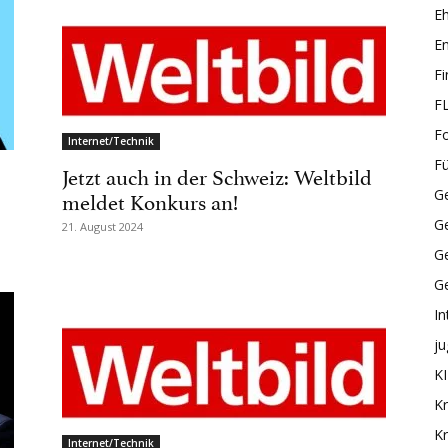
E
En
F
F
F
Internet/Technik
F
Jetzt auch in der Schweiz: Weltbild
meldet Konkurs an!
Ge
G
21. August 2024
Ge
G
In
ju
KI
Kr
Kr
Internet/Technik