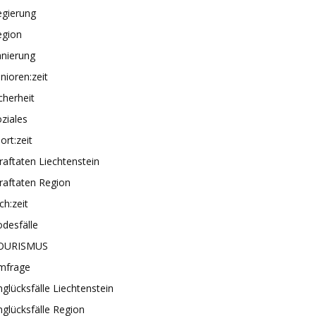
egierung
egion
anierung
nioren:zeit
cherheit
ziales
ort:zeit
raftaten Liechtenstein
raftaten Region
ch:zeit
desfälle
OURISMUS
mfrage
glücksfälle Liechtenstein
glücksfälle Region