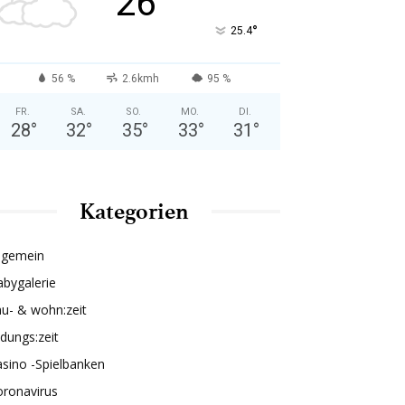
26
°
25.4
56 %
2.6kmh
95 %
FR.
SA.
SO.
MO.
DI.
28
°
32
°
35
°
33
°
31
°
Kategorien
lgemein
bygalerie
u- & wohn:zeit
ldungs:zeit
sino -Spielbanken
oronavirus