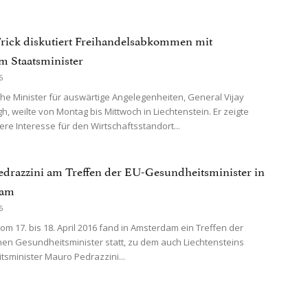
Frick diskutiert Freihandelsabkommen mit
m Staatsminister
6
he Minister für auswärtige Angelegenheiten, General Vijay
h, weilte von Montag bis Mittwoch in Liechtenstein. Er zeigte
re Interesse für den Wirtschaftsstandort...
drazzini am Treffen der EU-Gesundheitsminister in
dam
6
m 17. bis 18. April 2016 fand in Amsterdam ein Treffen der
en Gesundheitsminister statt, zu dem auch Liechtensteins
sminister Mauro Pedrazzini...