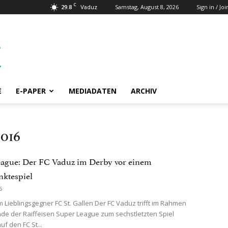
C
29.8
Samstag, August 8, 2026
Sign in / Joi
Vaduz
E
E-PAPER
MEDIADATEN
ARCHIV
2016
ague: Der FC Vaduz im Derby vor einem
ktespiel
6
 Lieblingsgegner FC St. Gallen Der FC Vaduz trifft im Rahmen
nde der Raiffeisen Super League zum sechstletzten Spiel
f den FC St...