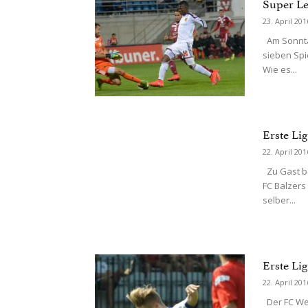
Super Le
23. April 201
Am Sonntag
sieben Spi
Wie es...
Erste Li
22. April 201
Zu Gast be
FC Balzers
selber...
Erste Li
22. April 201
Der FC Wet