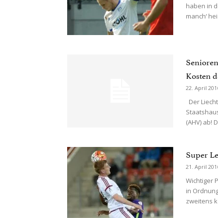
haben in d
manch‘ heis
Senioren
Kosten 
22. April 201
Der Liecht
Staatshaus
(AHV) ab! 
Super Le
21. April 201
Wichtiger 
in Ordnung
zweitens k