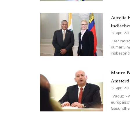
Aurelia 
indische
19. April 201
Der indisc
Kumar Sing
insbesonde
Mauro Pe
Amster
19. April 201
Vaduz - Vo
europäisch
Gesundheit