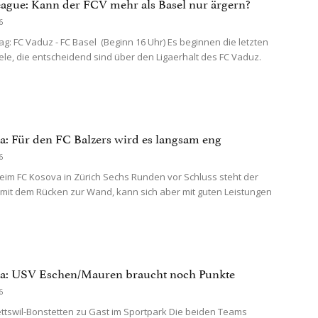
ague: Kann der FCV mehr als Basel nur ärgern?
6
: FC Vaduz - FC Basel (Beginn 16 Uhr) Es beginnen die letzten
ele, die entscheidend sind über den Ligaerhalt des FC Vaduz.
ga: Für den FC Balzers wird es langsam eng
6
im FC Kosova in Zürich Sechs Runden vor Schluss steht der
 mit dem Rücken zur Wand, kann sich aber mit guten Leistungen
ga: USV Eschen/Mauren braucht noch Punkte
6
tswil-Bonstetten zu Gast im Sportpark Die beiden Teams