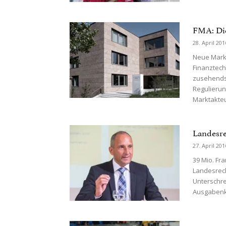
FMA: Die
28. April 201
Neue Markt
Finanztech
zusehends 
Regulierun
Marktakteur
Landesre
27. April 201
39 Mio. F
Landesrec
Unterschre
Ausgabenka