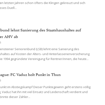
en letzten Jahren schon öfters die Klingen gekreuzt und sich
ses Duell...
bund lehnt Sanierung des Staatshaushaltes auf
der AHV ab
6
ensteiner Seniorenbund (LSB) lehnt eine Sanierung des
haltes auf Kosten der Alters- und Hinterlassenenversicherung
Die 1994 gegründete Vereinigung für Rentner/innen, die heute...
ague: FC Vaduz holt Punkt in Thun
6
Punkt im Abstiegskampf Dieser Punktegewinn geht erstens völlig
, Vaduz hat ihn mit viel Einsatz und Leidenschaft verdient und
önnte dieser Zähler...