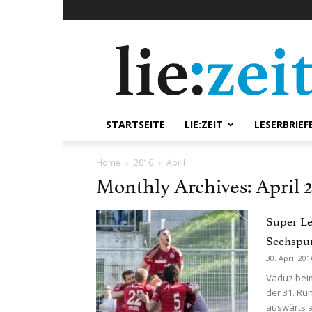
lie:zeit
online
STARTSEITE
LIE:ZEIT
LESERBRIEF
Home
2016
April
Monthly Archives: April 
Super Le
Sechspun
30. April 201
Vaduz beim
der 31. Ru
auswärts au