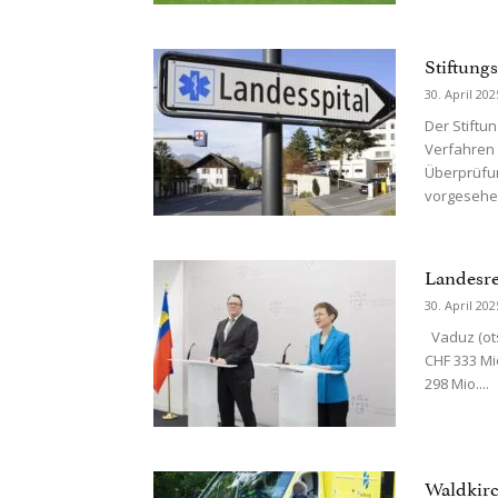
Stiftung
30. April 202
Der Stiftu
Verfahren 
Überprüfun
vorgesehen
Landesre
30. April 202
Vaduz (ots
CHF 333 Mi
298 Mio....
Waldkirc