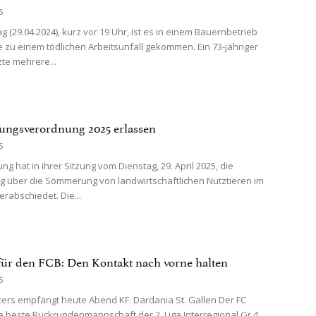
5
 (29.04.2024), kurz vor 19 Uhr, ist es in einem Bauernbetrieb
 zu einem tödlichen Arbeitsunfall gekommen. Ein 73-jähriger
te mehrere...
ngsverordnung 2025 erlassen
5
ng hat in ihrer Sitzung vom Dienstag, 29. April 2025, die
 über die Sömmerung von landwirtschaftlichen Nutztieren im
erabschiedet. Die...
für den FCB: Den Kontakt nach vorne halten
5
zers empfängt heute Abend KF. Dardania St. Gallen Der FC
ie beste Rückrundenmannschaft der 2. Liga Interregional Gr.4,