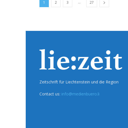
...
1
2
3
27
Zeitschrift für Liechtenstein und die Region
Contact us:
info@medienbuero.li