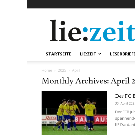
lie:zeit
online
STARTSEITE
LIE:ZEIT
LESERBRIEF
Home
2025
April
Monthly Archives: April 
Der FC B
30. April 202
Der FCB ju
spannenden
KF Dardania