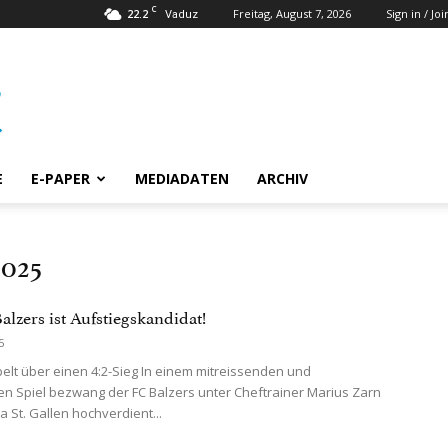
C
22.2
Freitag, August 7, 2026
Sign in / Joi
Vaduz
E
E-PAPER
MEDIADATEN
ARCHIV
2025
alzers ist Aufstiegskandidat!
5
belt über einen 4:2-Sieg In einem mitreissenden und
 Spiel bezwang der FC Balzers unter Cheftrainer Marius Zarn
 St. Gallen hochverdient...