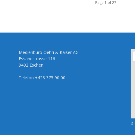
Page 1 of 27
Medienbüro Oehri & Kaiser AG
Essanestrasse 116
9492 Eschen
Telefon +423 375 90 00
Gr