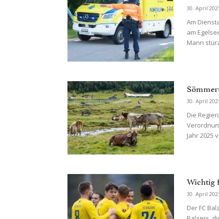
30. April 202
Am Dienstag
am Egelsee
Mann stürz
Sömmeru
30. April 202
Die Regieru
Verordnung
Jahr 2025 v
Wichtig 
30. April 202
Der FC Bal
Balzers, d