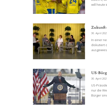
will heute 
Zukunft
30. April 202
In einer n
diskutiert
ausgewies
US-Bürg
30. April 202
US-Präside
nur die We
Bürger sin