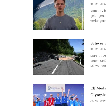
31. Mai 2026
Vom USV hö
gelungen, 
verlängern:
Schwer v
31. Mai 2026
Mühlrüti-A
einem Unfa
schwer ver
Elf Meda
Olympics
31. Mai 2026