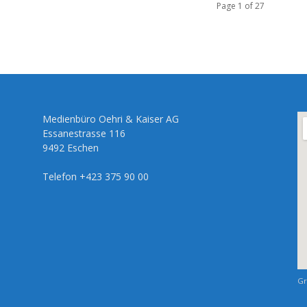
Page 1 of 27
Medienbüro Oehri & Kaiser AG
Essanestrasse 116
9492 Eschen
Telefon +423 375 90 00
Gr