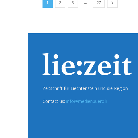
...
1
2
3
27
Zeitschrift für Liechtenstein und die Region
Contact us:
info@medienbuero.li