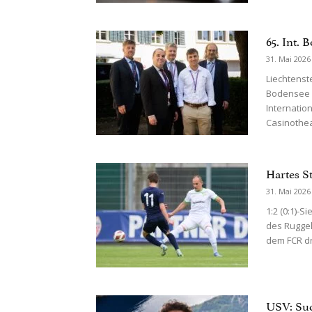
65. Int.
31. Mai 2026
Liechtenst
Bodensee K
Internatio
Casinotheat
Hartes S
31. Mai 2026
1:2 (0:1)-
des Ruggel
dem FCR dre
USV: Suc