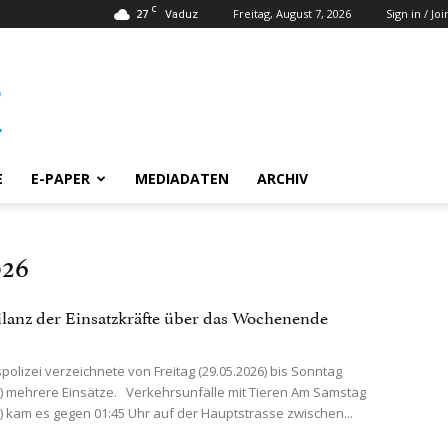
C
27
Freitag, August 7, 2026
Sign in / Joi
Vaduz
E
E-PAPER
MEDIADATEN
ARCHIV
026
ilanz der Einsatzkräfte über das Wochenende
polizei verzeichnete von Freitag (29.05.2026) bis Sonntag
6) mehrere Einsätze. Verkehrsunfälle mit Tieren Am Samstag
6) kam es gegen 01:45 Uhr auf der Hauptstrasse zwischen...