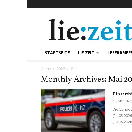
lie:zeit
online
STARTSEITE
LIE:ZEIT
LESERBRIEF
Home
2026
Mai
Monthly Archives: Mai 2
Einsatzb
31. Mai 2026
Die Landes
(31.05.202
(30.05.202