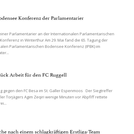
 Bodensee Konferenz der Parlamentarier
einer Parlamentarier an der Internationalen Parlamentarischen
onferenz in Winterthur Am 29. Mai fand die 65. Tagung der
nalen Parlamentarischen Bodensee Konferenz (IPBK) im
er...
tück Arbeit für den FC Ruggell
Sieg gegen den FC Besa im St. Galler Espenmoos Der Siegtreffer
ler Torjägers Agim Zeqiri wenige Minuten vor Abpfiff rettete
i...
he nach einem schlagkräftigen Erstliga-Team