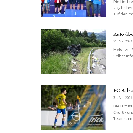
Die Liecht
Zug bisher
auf den mo
Auto übe
31. Mai 2026
Mels - Am 
Selbstunfa
FC Balze
31. Mai 2026
Die Luft i
Chur97 un
Teams am 