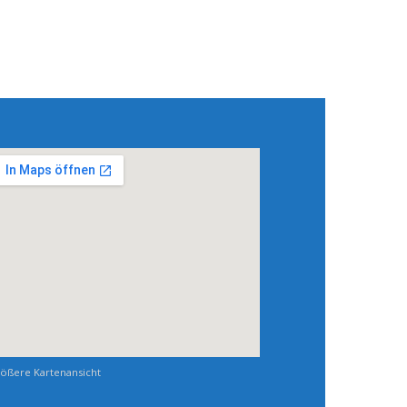
ößere Kartenansicht