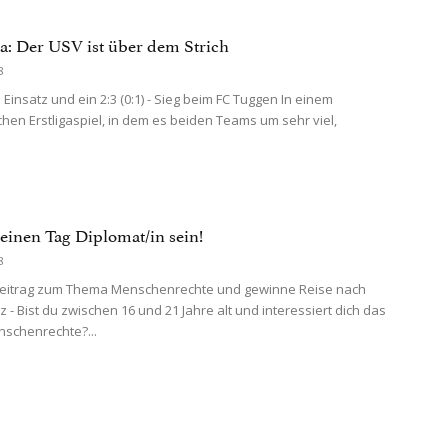
ga: Der USV ist über dem Strich
8
Einsatz und ein 2:3 (0:1) - Sieg beim FC Tuggen In einem
hen Erstligaspiel, in dem es beiden Teams um sehr viel,
 einen Tag Diplomat/in sein!
8
Beitrag zum Thema Menschenrechte und gewinne Reise nach
 - Bist du zwischen 16 und 21 Jahre alt und interessiert dich das
schenrechte?...