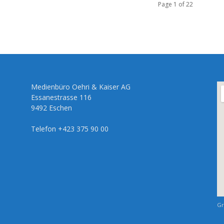
Page 1 of 22
Medienbüro Oehri & Kaiser AG
Essanestrasse 116
9492 Eschen
Telefon +423 375 90 00
Gr