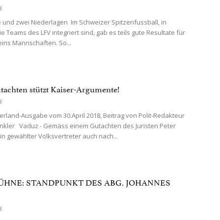
8
 und zwei Niederlagen Im Schweizer Spitzenfussball, in
 Teams des LFV integriert sind, gab es teils gute Resultate für
eins Mannschaften. So...
tachten stützt Kaiser-Argumente!
8
erland-Ausgabe vom 30.April 2018, Beitrag von Polit-Redakteur
nkler Vaduz - Gemäss einem Gutachten des Juristen Peter
in gewählter Volksvertreter auch nach...
ÜHNE: STANDPUNKT DES ABG. JOHANNES
8