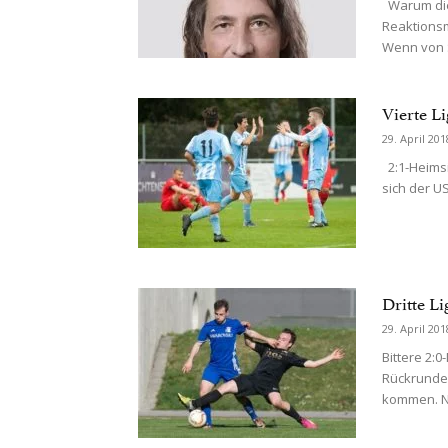
Warum die
Reaktionsm
Wenn von S
Vierte Li
29. April 201
2:1-Heimsi
sich der US
Dritte Li
29. April 201
Bittere 2:0
Rückrunde 
kommen. Na