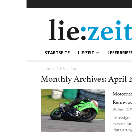
lie:zeit
online
STARTSEITE
LIE:ZEIT
LESERBRIEF
Home
2018
April
Monthly Archives: April 
Motorrad
Rennwoc
30. April 201
Mässiger S
musste Mül
Platzierung