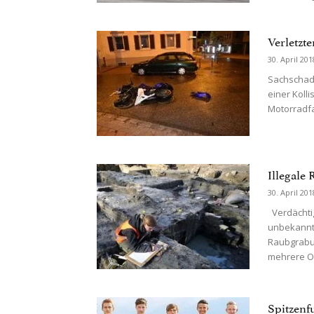
Verletzt
30. April 201
Sachschad
einer Koll
Motorradfah
Illegale
30. April 201
Verdächtig
unbekannte
Raubgrabun
mehrere Or
Spitzenf