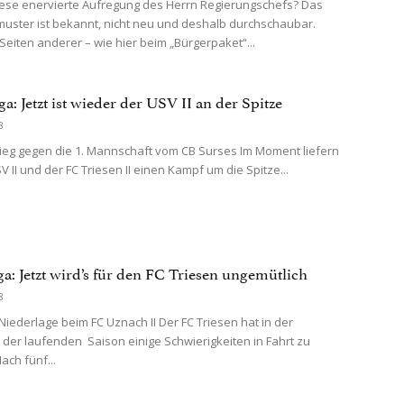
se enervierte Aufregung des Herrn Regierungschefs? Das
uster ist bekannt, nicht neu und deshalb durchschaubar.
eiten anderer – wie hier beim „Bürgerpaket“...
ga: Jetzt ist wieder der USV II an der Spitze
8
eg gegen die 1. Mannschaft vom CB Surses Im Moment liefern
V II und der FC Triesen II einen Kampf um die Spitze...
ga: Jetzt wird’s für den FC Triesen ungemütlich
8
-Niederlage beim FC Uznach II Der FC Triesen hat in der
der laufenden Saison einige Schwierigkeiten in Fahrt zu
ch fünf...