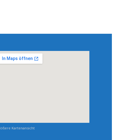
ößere Kartenansicht