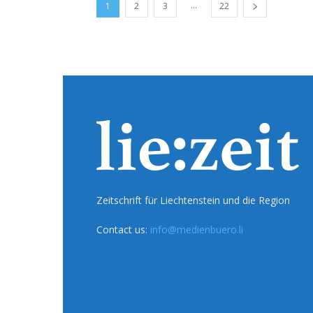
...
1
2
3
22
Zeitschrift für Liechtenstein und die Region
Contact us:
info@medienbuero.li