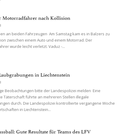
er Motorradfahrer nach Kollision
8
en an beiden Fahrzeugen Am Samstag kam es in Balzers zu
ision zwischen einem Auto und einem Motorrad. Der
rer wurde leicht verletzt. Vaduz -...
 Raubgrabungen in Liechtenstein
8
e Beobachtungen bitte der Landespolizei melden Eine
 Täterschaft führte an mehreren Stellen illegale
gen durch. Die Landespolizei kontrollierte vergangene Woche
tschaften in Liechtenstein...
ussball: Gute Resultate für Teams des LFV