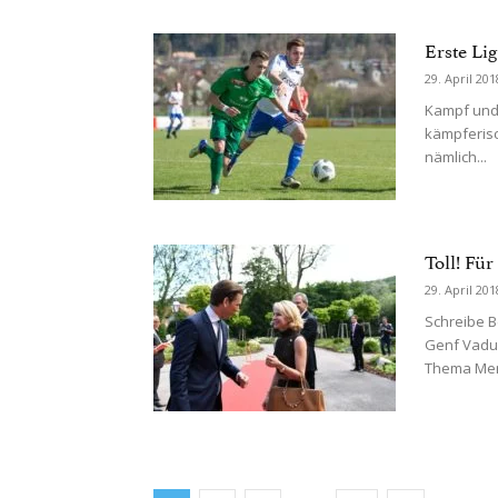
Erste Li
29. April 201
Kampf und 
kämpferisc
nämlich...
Toll! Für
29. April 201
Schreibe 
Genf Vaduz
Thema Men