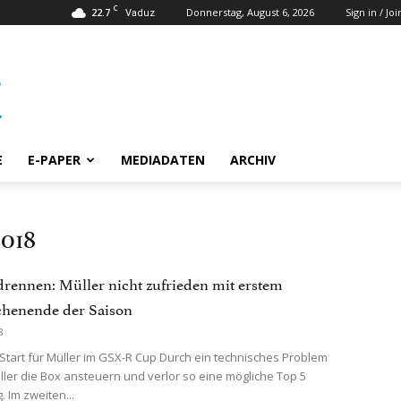
C
22.7
Donnerstag, August 6, 2026
Sign in / Joi
Vaduz
E
E-PAPER
MEDIADATEN
ARCHIV
2018
rennen: Müller nicht zufrieden mit erstem
henende der Saison
8
tart für Müller im GSX-R Cup Durch ein technisches Problem
ler die Box ansteuern und verlor so eine mögliche Top 5
. Im zweiten...