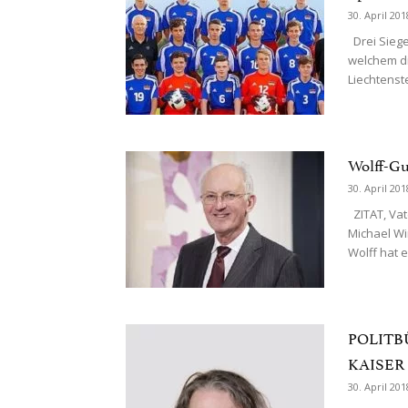
30. April 201
Drei Siege
welchem die
Liechtenst
Wolff-Gu
30. April 201
ZITAT, Vat
Michael Wi
Wolff hat e
POLITB
KAISER
30. April 201