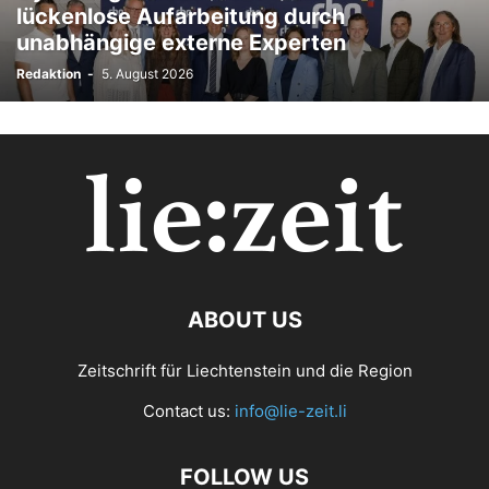
lückenlose Aufarbeitung durch
TODESFÄLLE
TOURISMUS
UMFRAGE
unabhängige externe Experten
ÜSERE WORZLA - HISTORISCHES
VEREINE
VERKEHR
Redaktion
-
5. August 2026
WIRTSCHAFTS:ZEIT
ABOUT US
Zeitschrift für Liechtenstein und die Region
Contact us:
info@lie-zeit.li
FOLLOW US