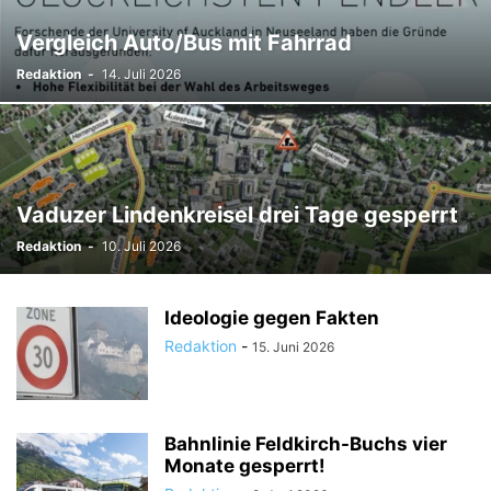
TODESFÄLLE
TOURISMUS
UMFRAGE
Vergleich Auto/Bus mit Fahrrad
ÜSERE WORZLA - HISTORISCHES
VEREINE
VERKEHR
Redaktion
-
14. Juli 2026
WIRTSCHAFTS:ZEIT
Vaduzer Lindenkreisel drei Tage gesperrt
Redaktion
-
10. Juli 2026
Ideologie gegen Fakten
Redaktion
-
15. Juni 2026
Bahnlinie Feldkirch-Buchs vier
Monate gesperrt!