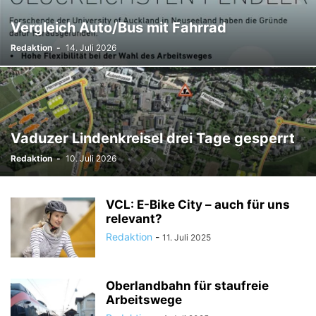
TODESFÄLLE
TOURISMUS
UMFRAGE
Vergleich Auto/Bus mit Fahrrad
ÜSERE WORZLA - HISTORISCHES
VEREINE
VERKEHR
Redaktion
-
14. Juli 2026
WIRTSCHAFTS:ZEIT
Vaduzer Lindenkreisel drei Tage gesperrt
Redaktion
-
10. Juli 2026
VCL: E-Bike City – auch für uns
relevant?
Redaktion
-
11. Juli 2025
Oberlandbahn für staufreie
Arbeitswege