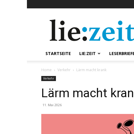
lie:zeit
online
STARTSEITE
LIE:ZEIT
LESERBRIEF
Home
Verkehr
Lärm macht krank
Verkehr
Lärm macht kra
11. Mai 2026