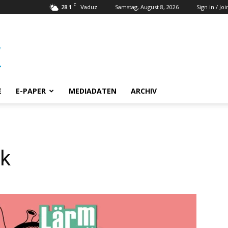
C
28.1
Samstag, August 8, 2026
Sign in / Joi
Vaduz
E
E-PAPER
MEDIADATEN
ARCHIV
nk