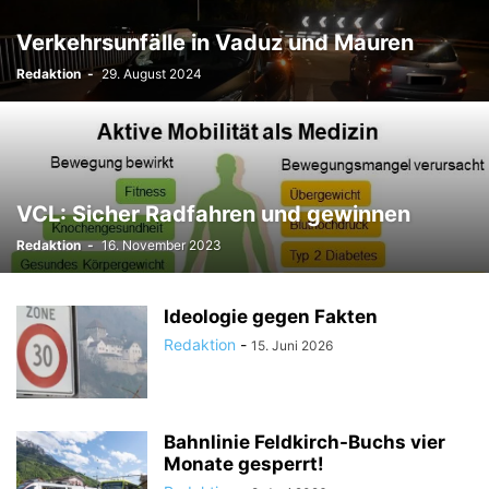
TODESFÄLLE
TOURISMUS
UMFRAGE
Verkehrsunfälle in Vaduz und Mauren
ÜSERE WORZLA - HISTORISCHES
VEREINE
VERKEHR
Redaktion
-
29. August 2024
WIRTSCHAFTS:ZEIT
VCL: Sicher Radfahren und gewinnen
Redaktion
-
16. November 2023
Ideologie gegen Fakten
Redaktion
-
15. Juni 2026
Bahnlinie Feldkirch-Buchs vier
Monate gesperrt!