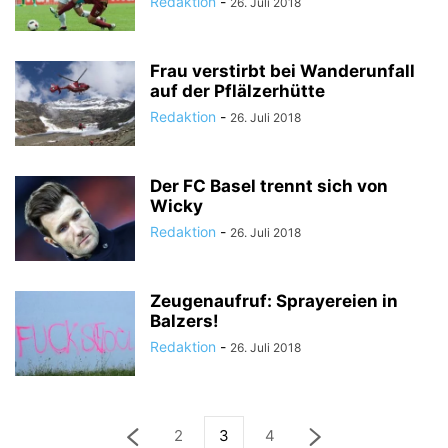
Redaktion
-
26. Juli 2018
Frau verstirbt bei Wanderunfall
auf der Pflälzerhütte
Redaktion
-
26. Juli 2018
Der FC Basel trennt sich von
Wicky
Redaktion
-
26. Juli 2018
Zeugenaufruf: Sprayereien in
Balzers!
Redaktion
-
26. Juli 2018
2
3
4