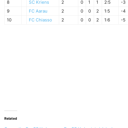
8
SC Kriens
2
0
1
1
2:5
-3
9
FC Aarau
2
0
0
2
1:5
-4
10
FC Chiasso
2
0
0
2
1:6
-5
Related