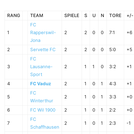
RANG
TEAM
SPIELE
S
U
N
TORE
+/-
FC
1
Rapperswil-
2
2
0
0
7:1
+6
Jona
2
Servette FC
2
2
0
0
5:0
+5
FC
3
Lausanne-
2
1
1
0
3:2
+1
Sport
4
FC Vaduz
2
1
0
1
4:3
+1
FC
5
2
1
0
1
3:3
+0
Winterthur
6
FC Wil 1900
2
1
0
1
2:2
+0
FC
7
2
1
0
1
2:3
-1
Schaffhausen