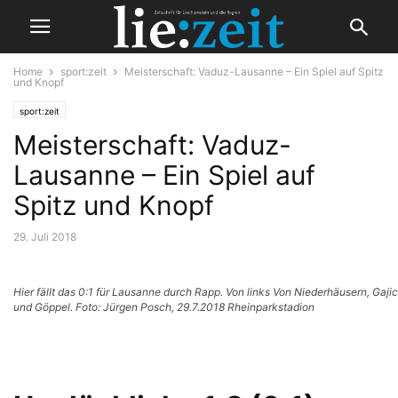
Home
sport:zeit
Meisterschaft: Vaduz-Lausanne – Ein Spiel auf Spitz
und Knopf
sport:zeit
Meisterschaft: Vaduz-
Lausanne – Ein Spiel auf
Spitz und Knopf
29. Juli 2018
Hier fällt das 0:1 für Lausanne durch Rapp. Von links Von Niederhäusern, Gajic
und Göppel. Foto: Jürgen Posch, 29.7.2018 Rheinparkstadion