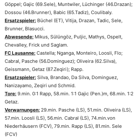
Göppel; Gajic (69.Sele), Muntwiler, Lüchinger (46.Drazan);
Dossou (46.Brunner), Babic (65.Tadiz), Coulibaly.
Ersatzspieler:
Büchel (ET), Vitija, Drazan, Tadic, Sele,
Brunner, Blasucci.
Abwesende:
Mikus, Sülüngöz, Puljic, Mathys, Ospelt,
Chevalley, Frick und Saglam.
FC Lausanne:
Castella; Nganga, Monteiro, Loosli, Flo;
Cabral, Pasche (56.Dominguez); Oliveira (62.Silva),
Geissmann, Getaz (87.Zeqiri); Rapp.
Ersatzspieler:
Silva, Brandao, Da Silva, Dominguez,
Nanizayamo, Zeqiri und Schmid.
Tore:
9.min. 0:1 Rapp, 58.min. 1:1 Gajic (Pen.)m, 68.min. 1:2
Getaz.
Verwarnungen:
29.min. Pasche (LS), 51.min. Oliveira (LS),
57.min. Loosli (LS), 56.min. Cabral (LS), 74.min.von
Niederhäusern (FCV), 79.min. Rapp (LS), 81.min. Sele
(FCV)