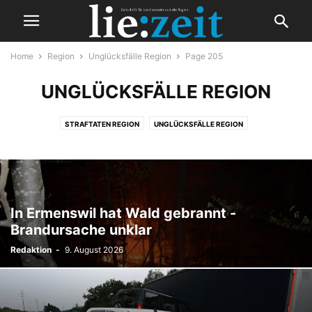
Home
Region
Unglücksfälle Region
Page 205
UNGLÜCKSFÄLLE REGION
STRAFTATEN REGION
UNGLÜCKSFÄLLE REGION
In Ermenswil hat Wald gebrannt -
Brandursache unklar
Redaktion
-
9. August 2026