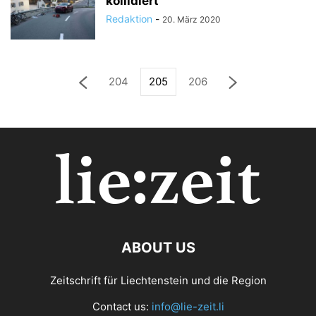
kollidiert
Redaktion
-
20. März 2020
204
205
206
ABOUT US
Zeitschrift für Liechtenstein und die Region
Contact us:
info@lie-zeit.li