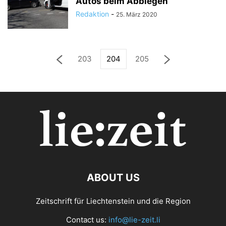
Autos beim Abbiegen
Redaktion
-
25. März 2020
203
204
205
ABOUT US
Zeitschrift für Liechtenstein und die Region
Contact us:
info@lie-zeit.li