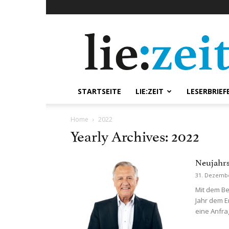
lie:zeit
online
STARTSEITE
LIE:ZEIT
LESERBRIEF
Home
2022
Yearly Archives: 2022
Neujahrs
31. Dezemb
Mit dem Be
Jahr dem E
eine Anfrag