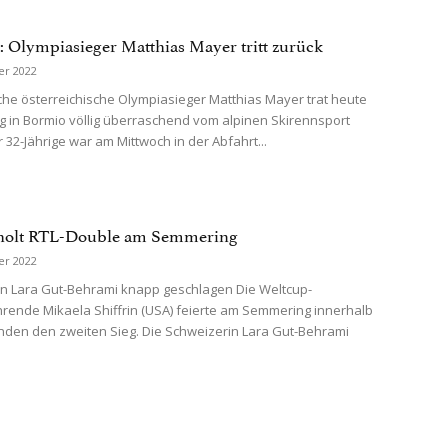
n: Olympiasieger Matthias Mayer tritt zurück
er 2022
che österreichische Olympiasieger Matthias Mayer trat heute
 in Bormio völlig überraschend vom alpinen Skirennsport
 32-Jährige war am Mittwoch in der Abfahrt...
 holt RTL-Double am Semmering
er 2022
n Lara Gut-Behrami knapp geschlagen Die Weltcup-
ende Mikaela Shiffrin (USA) feierte am Semmering innerhalb
nden den zweiten Sieg. Die Schweizerin Lara Gut-Behrami