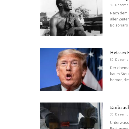
30. Dezemb
Nach dem T
aller Zeite
Bolsonaro 
Heisses 
30. Dezemb
Der ehemal
kaum Steue
hervor, die
Einbruch
30. Dezemb
Unterwass
Freitagmor