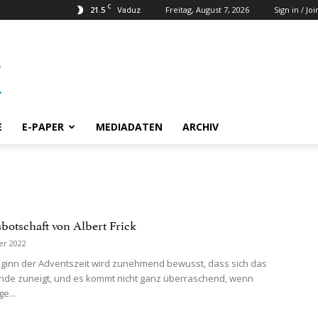
C
21.5
Freitag, August 7, 2026
Sign in / Joi
Vaduz
E
E-PAPER
MEDIADATEN
ARCHIV
botschaft von Albert Frick
er 2022
ginn der Adventszeit wird zunehmend bewusst, dass sich das
nde zuneigt, und es kommt nicht ganz überraschend, wenn
e...