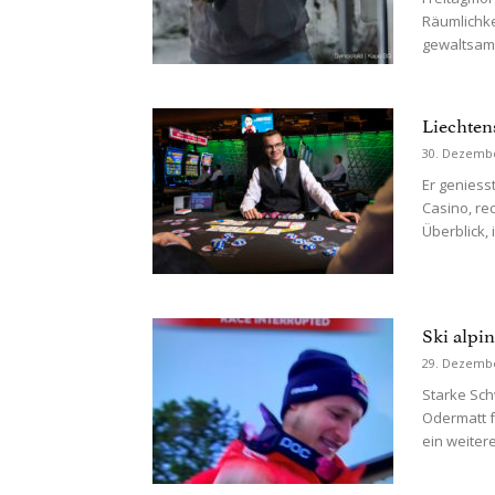
Räumlichke
gewaltsam.
Liechten
30. Dezemb
Er geniesst
Casino, re
Überblick, is
Ski alpi
29. Dezemb
Starke Sch
Odermatt fe
ein weiter