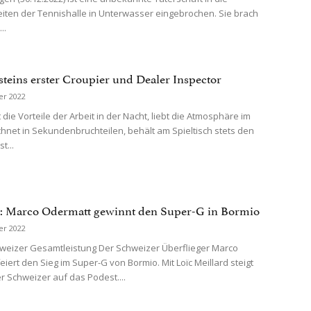
iten der Tennishalle in Unterwasser eingebrochen. Sie brach
..
steins erster Croupier und Dealer Inspector
er 2022
 die Vorteile der Arbeit in der Nacht, liebt die Atmosphäre im
chnet in Sekundenbruchteilen, behält am Spieltisch stets den
t...
n: Marco Odermatt gewinnt den Super-G in Bormio
er 2022
weizer Gesamtleistung Der Schweizer Überflieger Marco
iert den Sieg im Super-G von Bormio. Mit Loïc Meillard steigt
er Schweizer auf das Podest....