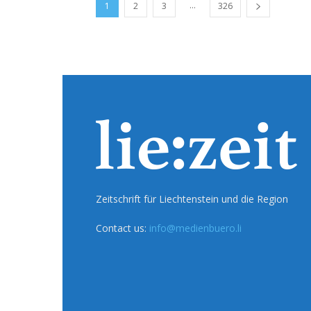
...
1
2
3
326
Zeitschrift für Liechtenstein und die Region
Contact us:
info@medienbuero.li