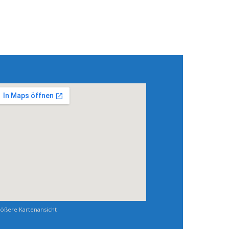
ößere Kartenansicht