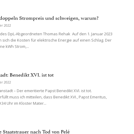
doppeln Strompreis und schweigen, warum?
er 2022
 des DpL-Abgeordneten Thomas Rehak Auf den 1. Januar 2023
 sich die Kosten für elektrische Energie auf einen Schlag. Der
ine kWh Strom,...
adt: Benedikt XVI. ist tot
er 2022
stadt – Der emeritierte Papst Benedikt XVI. ist tot.
üllt muss ich mitteilen, dass Benedikt XVI., Papst Emeritus,
34 Uhr im Kloster Mater...
e Staatstrauer nach Tod von Pelé