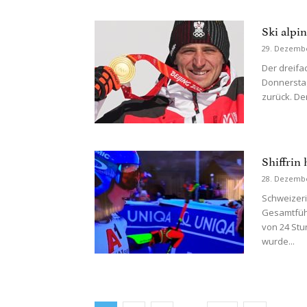
Ski alpi
29. Dezemb
Der dreifa
Donnerstag
zurück. Der
Shiffrin
28. Dezemb
Schweizeri
Gesamtführ
von 24 Stu
wurde...