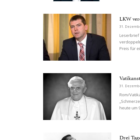
LKW ver
31. Dezemb
Leserbrief
verdoppeln
Preis für e
Vatikanst
31. Dezemb
Rom/Vatikan
„Schmerzerf
heute um 9:
Drei Tag