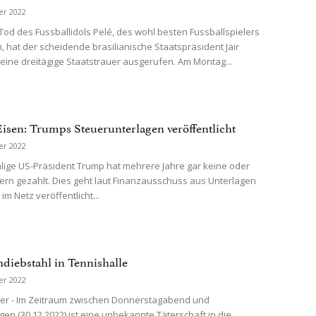
er 2022
od des Fussballidols Pelé, des wohl besten Fussballspielers
n, hat der scheidende brasilianische Staatspräsident Jair
eine dreitägige Staatstrauer ausgerufen. Am Montag...
Eisen: Trumps Steuerunterlagen veröffentlicht
er 2022
ige US-Präsident Trump hat mehrere Jahre gar keine oder
rn gezahlt. Dies geht laut Finanzausschuss aus Unterlagen
 im Netz veröffentlicht...
diebstahl in Tennishalle
er 2022
er - Im Zeitraum zwischen Donnerstagabend und
gen (30.12.2022) ist eine unbekannte Täterschaft in die