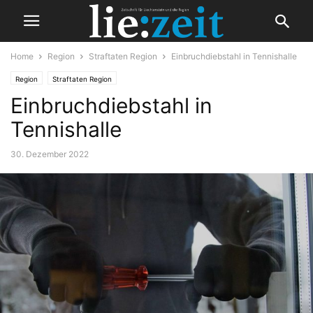
Home
Region
Straftaten Region
Einbruchdiebstahl in Tennishalle
Region
Straftaten Region
Einbruchdiebstahl in
Tennishalle
30. Dezember 2022