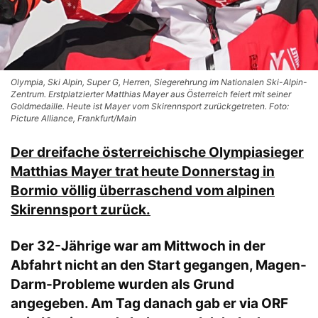
Olympia, Ski Alpin, Super G, Herren, Siegerehrung im Nationalen Ski-Alpin-
Zentrum. Erstplatzierter Matthias Mayer aus Österreich feiert mit seiner
Goldmedaille. Heute ist Mayer vom Skirennsport zurückgetreten. Foto:
Picture Alliance, Frankfurt/Main
Der dreifache österreichische Olympiasieger
Matthias Mayer trat heute Donnerstag in
Bormio völlig überraschend vom alpinen
Skirennsport zurück.
Der 32-Jährige war am Mittwoch in der
Abfahrt nicht an den Start gegangen, Magen-
Darm-Probleme wurden als Grund
angegeben. Am Tag danach gab er via ORF