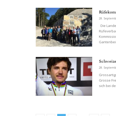
Rüfekomm
28. Septemb
Die Landes
Rüfeverbau
Kommission
Gantenbein
Schweize
28. Septemb
Grossartig
Grosse Fre
sich bei den