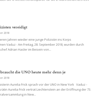
zisten vereidigt
er 2018
ren Jahren wieder eine junge Polizistin ins Korps
n Vaduz - Am Freitag, 28. September 2018, wurden durch
chef Adrian Hasler im Beisein von...
 braucht die UNO heute mehr denn je
er 2018
sterin Aurelia Frick sprach vor der UNO in New York Vaduz -
ätin Aurelia Frick vertrat Liechtenstein an der Eröffnung der 73.
alversammlung in New...