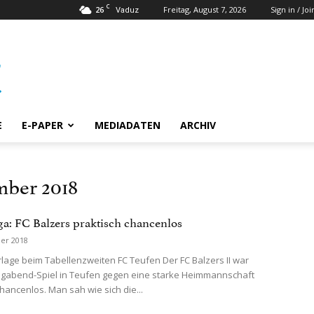
C
26
Freitag, August 7, 2026
Sign in / Joi
Vaduz
E
E-PAPER
MEDIADATEN
ARCHIV
mber 2018
iga: FC Balzers praktisch chancenlos
er 2018
lage beim Tabellenzweiten FC Teufen Der FC Balzers II war
agabend-Spiel in Teufen gegen eine starke Heimmannschaft
hancenlos. Man sah wie sich die...