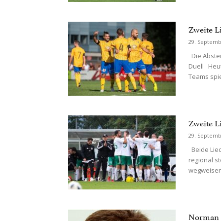
Zweite Li
29. Septemb
Die Abstei
Duell Heut
Teams spiel
Zweite L
29. Septemb
Beide Liec
regional s
wegweisend
Norman 