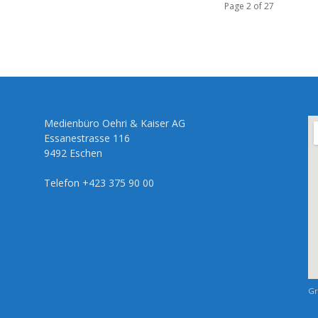
Page 2 of 27
Medienbüro Oehri & Kaiser AG
Essanestrasse 116
9492 Eschen
Telefon +423 375 90 00
Gr