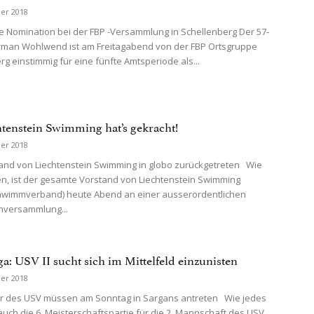
er 2018
e Nomination bei der FBP -Versammlung in Schellenberg Der 57-
rman Wohlwend ist am Freitagabend von der FBP Ortsgruppe
rg einstimmig für eine fünfte Amtsperiode als...
htenstein Swimming hat’s gekracht!
er 2018
nd von Liechtenstein Swimming in globo zurückgetreten Wie
en, ist der gesamte Vorstand von Liechtenstein Swimming
chwimmverband) heute Abend an einer ausserordentlichen
nversammlung...
ga: USV II sucht sich im Mittelfeld einzunisten
er 2018
r des USV müssen am Sonntag in Sargans antreten Wie jedes
 auch die 6. Meisterschaftspartie für die 2. Mannschaft des USV