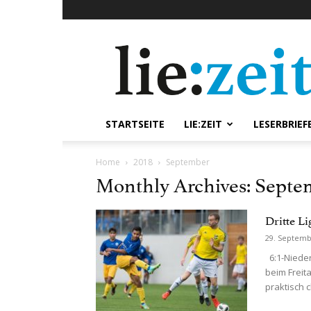
lie:zeit
online
STARTSEITE
LIE:ZEIT
LESERBRIEF
Home
2018
September
Monthly Archives: Septe
Dritte L
29. Septemb
6:1-Nieder
beim Freit
praktisch c