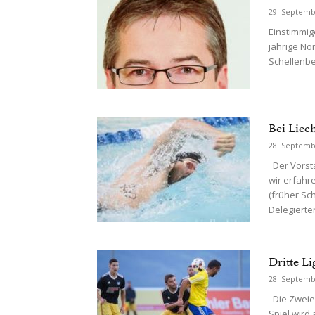
29. Septemb
Einstimmig
jährige No
Schellenbe
Bei Liec
28. Septemb
Der Vorsta
wir erfahr
(früher S
Delegierte
Dritte Li
28. Septemb
Die Zweie
Spiel wird