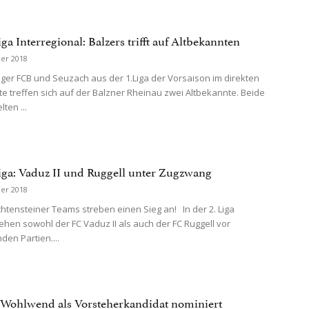
ga Interregional: Balzers trifft auf Altbekannten
er 2018
ger FCB und Seuzach aus der 1.Liga der Vorsaison im direkten
e treffen sich auf der Balzner Rheinau zwei Altbekannte. Beide
ten ...
iga: Vaduz II und Ruggell unter Zugzwang
er 2018
htensteiner Teams streben einen Sieg an! In der 2. Liga
tehen sowohl der FC Vaduz II als auch der FC Ruggell vor
en Partien....
Wohlwend als Vorsteherkandidat nominiert