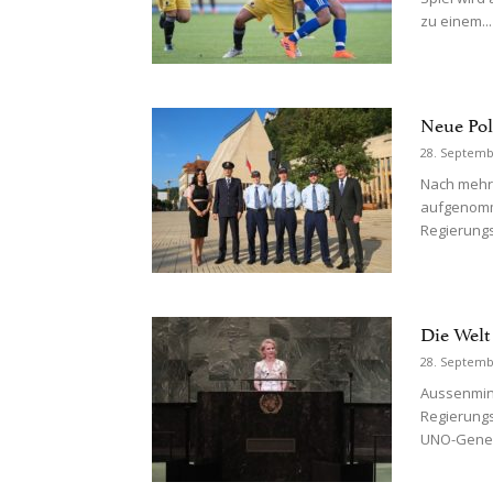
zu einem...
Neue Poli
28. Septemb
Nach mehre
aufgenomme
Regierungs
Die Welt
28. Septemb
Aussenmini
Regierungsr
UNO-Gener