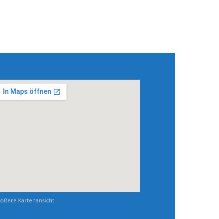
ößere Kartenansicht