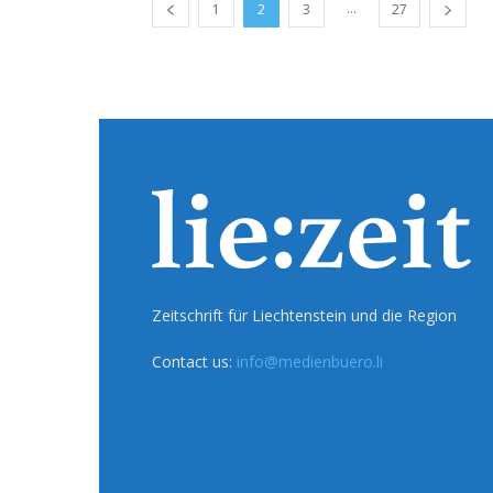
...
1
2
3
27
Zeitschrift für Liechtenstein und die Region
Contact us:
info@medienbuero.li