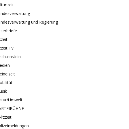
ltur:zeit
andesverwaltung
andesverwaltung und Regierung
serbriefe
e:zeit
e:zeit TV
echtenstein
edien
ine:zeit
bilität
usik
atur/Umwelt
ARTEIBÜHNE
lit:zeit
olizeimeldungen