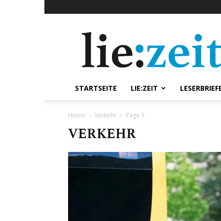
lie:zeit
online
STARTSEITE
LIE:ZEIT
LESERBRIEF
Home
Verkehr
Page 3
VERKEHR