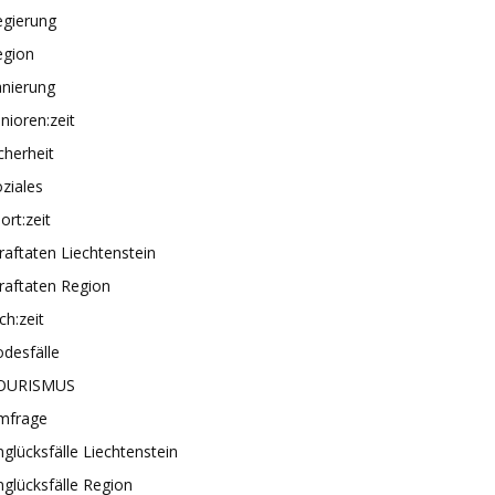
egierung
egion
anierung
nioren:zeit
cherheit
ziales
ort:zeit
raftaten Liechtenstein
raftaten Region
ch:zeit
desfälle
OURISMUS
mfrage
glücksfälle Liechtenstein
glücksfälle Region