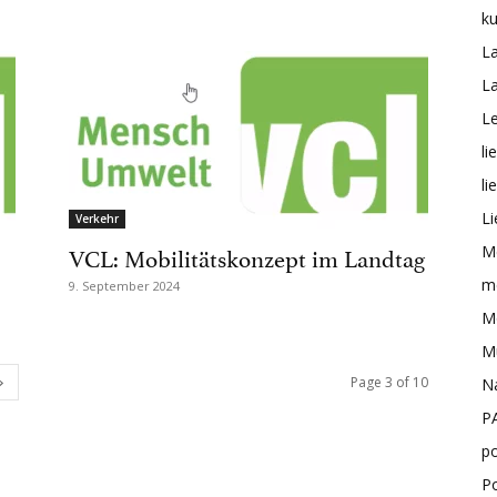
ku
L
L
Le
li
li
Li
Verkehr
VCL: Mobilitätskonzept im Landtag
M
me
9. September 2024
Mo
M
Page 3 of 10
N
P
po
P