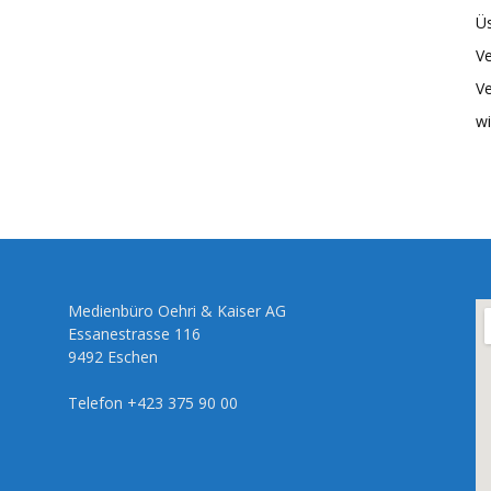
Üs
Ve
Ve
wi
Medienbüro Oehri & Kaiser AG
Essanestrasse 116
9492 Eschen
Telefon +423 375 90 00