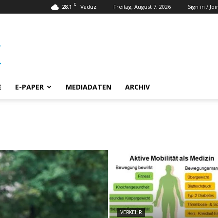
C
28.1
Freitag, August 7, 2026
Sign in / Joi
Vaduz
E
E-PAPER
MEDIADATEN
ARCHIV
VERKEHR