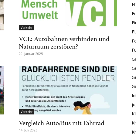
E
En
F
Verkehr
F
VCL: Autobahnen verbinden und
F
Naturraum zerstören?
F
20. Januar 2025
Ge
G
Ge
G
In
ju
Verkehr
KI
Vergleich Auto/Bus mit Fahrrad
Kr
14. Juli 2026
Kr