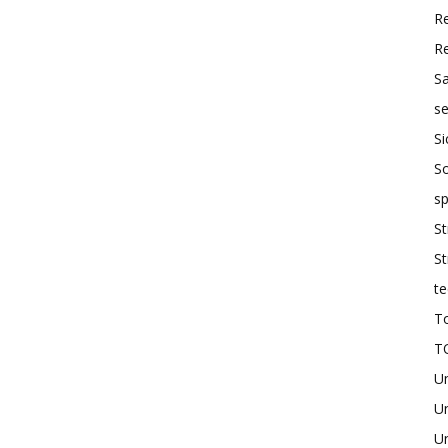
R
R
S
se
Si
So
sp
St
St
te
To
T
U
Un
Un