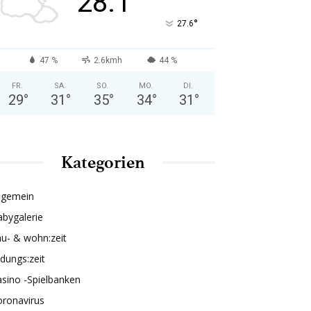
28.1
°
27.6
47 %
2.6kmh
44 %
FR.
SA.
SO.
MO.
DI.
29
°
31
°
35
°
34
°
31
°
Kategorien
lgemein
bygalerie
u- & wohn:zeit
ldungs:zeit
sino -Spielbanken
oronavirus