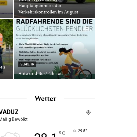
Hauptaugenmerk der
Verkehrskontrollen im August
len
VERKEHR
Auto und Bus/Fahrrad
Wetter
VADUZ
Mäßig Bewölkt
°
29.8
°
C