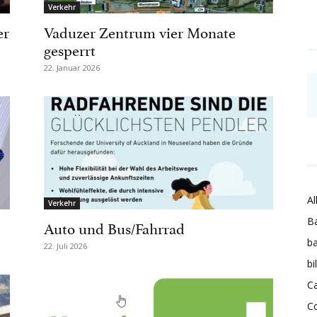
Verkehr
er
Vaduzer Zentrum vier Monate
gesperrt
22. Januar 2026
Al
Verkehr
Ba
Auto und Bus/Fahrrad
ba
22. Juli 2026
bi
Ca
C