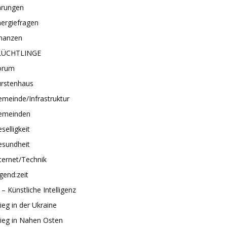
hrungen
ergiefragen
inanzen
LÜCHTLINGE
orum
ürstenhaus
meinde/Infrastruktur
emeinden
selligkeit
esundheit
ternet/Technik
gend:zeit
 – Künstliche Intelligenz
ieg in der Ukraine
ieg in Nahen Osten