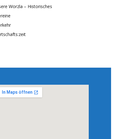
ere Worzla – Historisches
reine
rkehr
rtschafts:zeit