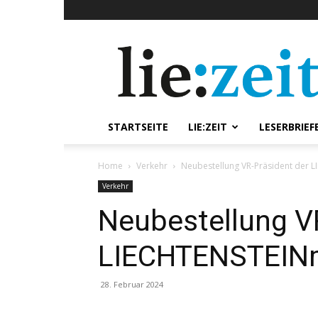
lie:zeit
online
STARTSEITE
LIE:ZEIT
LESERBRIEF
Home
Verkehr
Neubestellung VR-Präsident der 
Verkehr
Neubestellung V
LIECHTENSTEIN
28. Februar 2024