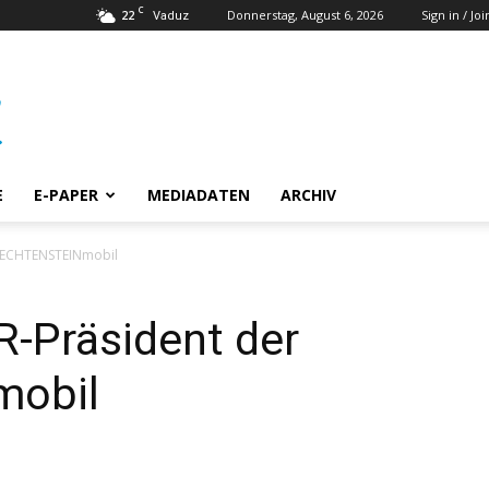
C
22
Donnerstag, August 6, 2026
Sign in / Joi
Vaduz
E
E-PAPER
MEDIADATEN
ARCHIV
LIECHTENSTEINmobil
R-Präsident der
mobil