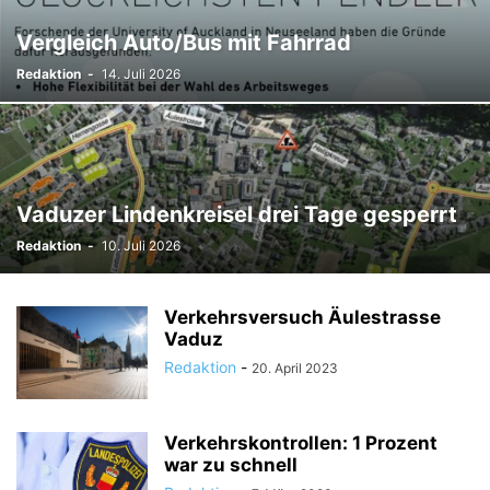
TODESFÄLLE
TOURISMUS
UMFRAGE
Vergleich Auto/Bus mit Fahrrad
ÜSERE WORZLA - HISTORISCHES
VEREINE
VERKEHR
Redaktion
-
14. Juli 2026
WIRTSCHAFTS:ZEIT
Vaduzer Lindenkreisel drei Tage gesperrt
Redaktion
-
10. Juli 2026
Verkehrsversuch Äulestrasse
Vaduz
Redaktion
-
20. April 2023
Verkehrskontrollen: 1 Prozent
war zu schnell