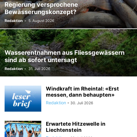
Regierung versprochene
TODESFÄLLE
TOURISMUS
UMFRAGE
Bewässerungskonzept?
ÜSERE WORZLA - HISTORISCHES
VEREINE
VERKEHR
Redaktion
-
5. August 2026
WIRTSCHAFTS:ZEIT
Wasserentnahmen aus Fliessgewässern
sind ab sofort untersagt
Redaktion
-
31. Juli 2026
Windkraft im Rheintal: «Erst
messen, dann behaupten»
Redaktion
-
30. Juli 2026
Erwartete Hitzewelle in
Liechtenstein