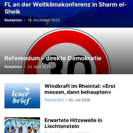
FL an der Weltklimakonferenz in Sharm el-
TODESFÄLLE
TOURISMUS
UMFRAGE
Sheik
ÜSERE WORZLA - HISTORISCHES
VEREINE
VERKEHR
Redaktion
-
16. November 2022
WIRTSCHAFTS:ZEIT
Referendum – direkte Demokratie
Redaktion
-
23. April 2021
Windkraft im Rheintal: «Erst
messen, dann behaupten»
Redaktion
-
30. Juli 2026
Erwartete Hitzewelle in
Liechtenstein