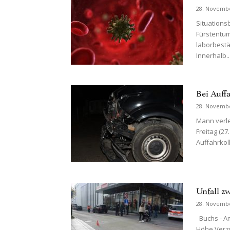
28. Novemb
Situations
Fürstentum
laborbestät
Innerhalb..
Bei Auffa
28. Novemb
Mann verle
Freitag (27
Auffahrkoll
Unfall z
28. Novemb
Buchs - Am 
Höhe Verzw