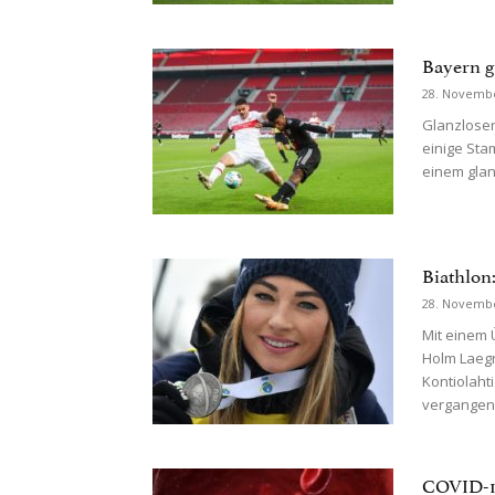
Bayern g
28. Novemb
Glanzloser
einige Sta
einem glanz
Biathlon
28. Novemb
Mit einem
Holm Laegr
Kontiolaht
vergangene
COVID-19: