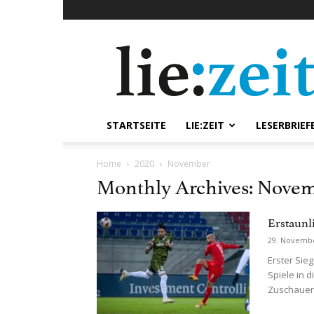
lie:zeit
online
STARTSEITE
LIE:ZEIT
LESERBRIEF
Home
2020
November
Monthly Archives: Nove
Erstaunl
29. Novemb
Erster Sie
Spiele in 
Zuschauern