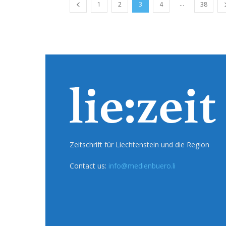
...
1
2
3
4
38
Zeitschrift für Liechtenstein und die Region
Contact us:
info@medienbuero.li