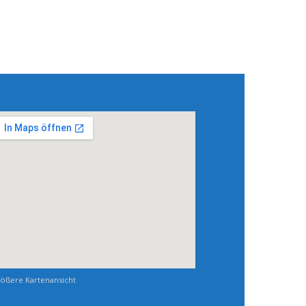
ößere Kartenansicht