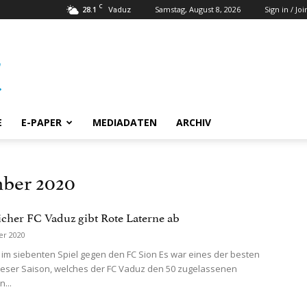
C
28.1
Samstag, August 8, 2026
Sign in / Joi
Vaduz
E
E-PAPER
MEDIADATEN
ARCHIV
mber 2020
icher FC Vaduz gibt Rote Laterne ab
er 2020
g im siebenten Spiel gegen den FC Sion Es war eines der besten
dieser Saison, welches der FC Vaduz den 50 zugelassenen
...