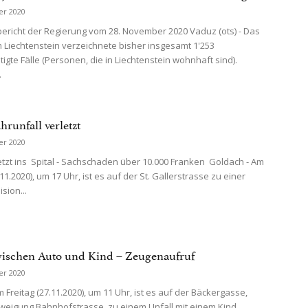
er 2020
bericht der Regierung vom 28. November 2020 Vaduz (ots) - Das
 Liechtenstein verzeichnete bisher insgesamt 1'253
igte Fälle (Personen, die in Liechtenstein wohnhaft sind).
.
hrunfall verletzt
er 2020
tzt ins Spital - Sachschaden über 10.000 Franken Goldach - Am
.11.2020), um 17 Uhr, ist es auf der St. Gallerstrasse zu einer
ision...
wischen Auto und Kind – Zeugenaufruf
er 2020
Freitag (27.11.2020), um 11 Uhr, ist es auf der Bäckergasse,
eigung Bahnhofstrasse, zu einem Unfall mit einem Kind