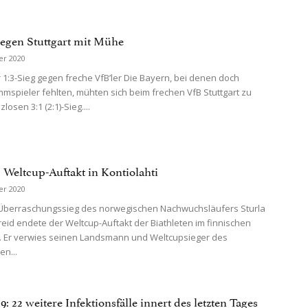
egen Stuttgart mit Mühe
er 2020
 1:3-Sieg gegen freche VfB’ler Die Bayern, bei denen doch
mmspieler fehlten, mühten sich beim frechen VfB Stuttgart zu
losen 3:1 (2:1)-Sieg....
: Weltcup-Auftakt in Kontiolahti
er 2020
 Überraschungssieg des norwegischen Nachwuchsläufers Sturla
eid endete der Weltcup-Auftakt der Biathleten im finnischen
i. Er verwies seinen Landsmann und Weltcupsieger des
n...
 22 weitere Infektionsfälle innert des letzten Tages