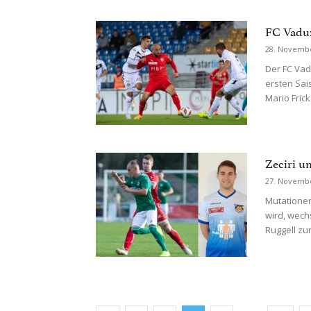
FC Vaduz
28. Novemb
Der FC Vad
ersten Sai
Mario Frick.
Zeciri 
27. Novemb
Mutatione
wird, wech
Ruggell zu