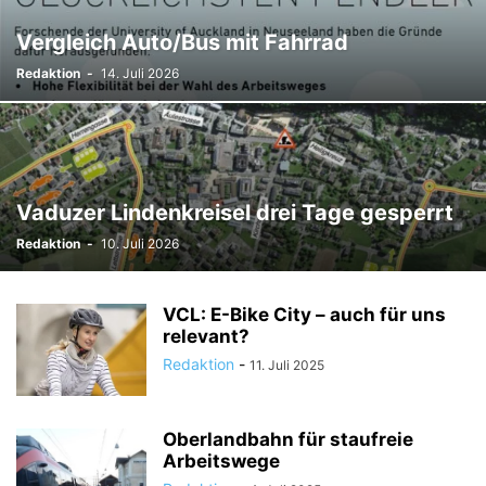
TODESFÄLLE
TOURISMUS
UMFRAGE
Vergleich Auto/Bus mit Fahrrad
ÜSERE WORZLA - HISTORISCHES
VEREINE
VERKEHR
Redaktion
-
14. Juli 2026
WIRTSCHAFTS:ZEIT
Vaduzer Lindenkreisel drei Tage gesperrt
Redaktion
-
10. Juli 2026
VCL: E-Bike City – auch für uns
relevant?
Redaktion
-
11. Juli 2025
Oberlandbahn für staufreie
Arbeitswege