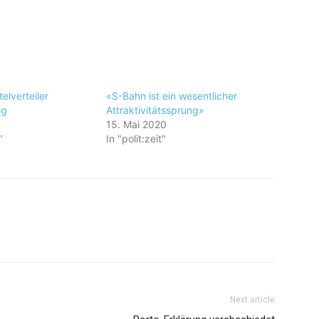
elverteiler
«S-Bahn ist ein wesentlicher
ig
Attraktivitätssprung»
0
15. Mai 2020
"
In "polit:zeit"
Next article