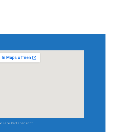
ößere Kartenansicht