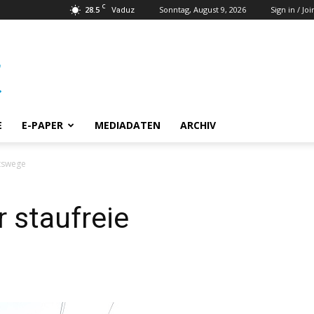
C
28.5
Sonntag, August 9, 2026
Sign in / Joi
Vaduz
E
E-PAPER
MEDIADATEN
ARCHIV
itswege
 staufreie