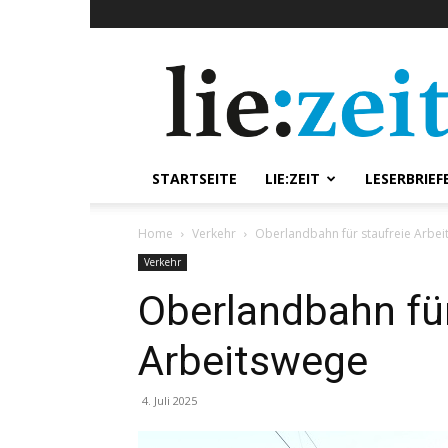
lie:zeit
online
STARTSEITE
LIE:ZEIT
LESERBRIEF
Home
Verkehr
Oberlandbahn für staufreie Arbe
Verkehr
Oberlandbahn für
Arbeitswege
4. Juli 2025