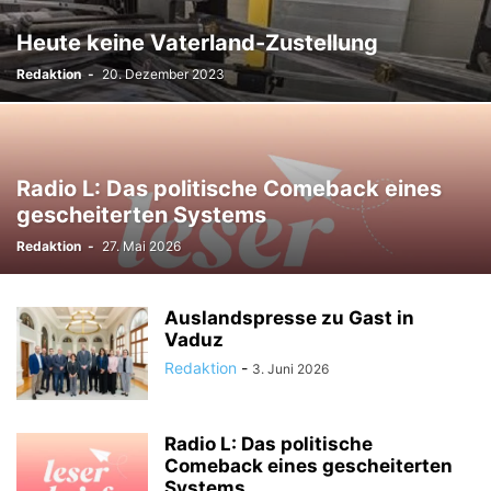
TODESFÄLLE
TOURISMUS
UMFRAGE
Heute keine Vaterland-Zustellung
ÜSERE WORZLA - HISTORISCHES
VEREINE
VERKEHR
Redaktion
-
20. Dezember 2023
WIRTSCHAFTS:ZEIT
Radio L: Das politische Comeback eines
gescheiterten Systems
Redaktion
-
27. Mai 2026
Auslandspresse zu Gast in
Vaduz
Redaktion
-
3. Juni 2026
Radio L: Das politische
Comeback eines gescheiterten
Systems