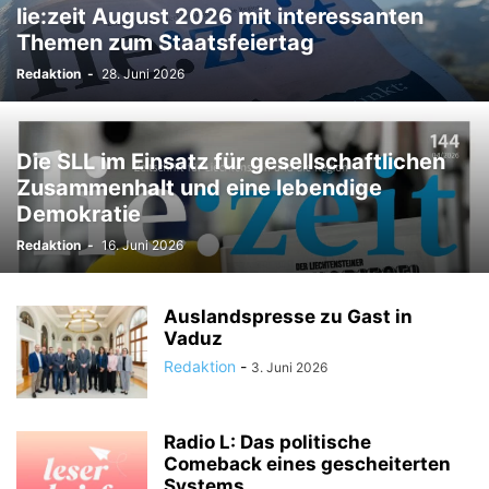
lie:zeit August 2026 mit interessanten
TODESFÄLLE
TOURISMUS
UMFRAGE
Themen zum Staatsfeiertag
ÜSERE WORZLA - HISTORISCHES
VEREINE
VERKEHR
Redaktion
-
28. Juni 2026
WIRTSCHAFTS:ZEIT
Die SLL im Einsatz für gesellschaftlichen
Zusammenhalt und eine lebendige
Demokratie
Redaktion
-
16. Juni 2026
Auslandspresse zu Gast in
Vaduz
Redaktion
-
3. Juni 2026
Radio L: Das politische
Comeback eines gescheiterten
Systems