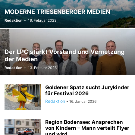
TODESFÄLLE
TOURISMUS
UMFRAGE
MODERNE TRIESENBERGER MEDIEN
ÜSERE WORZLA - HISTORISCHES
VEREINE
VERKEHR
Redaktion
-
19. Februar 2023
WIRTSCHAFTS:ZEIT
Der LPC stärkt Vorstand und Vernetzung
der Medien
Redaktion
-
13. Februar 2026
Goldener Spatz sucht Jurykinder
für Festival 2026
Redaktion
-
16. Januar 2026
Region Bodensee: Ansprechen
von Kindern – Mann verteilt Flyer
und wird...