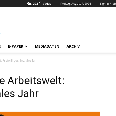
C
20.5
Freitag, August 7, 2026
Sign in / Joi
Vaduz
E
E-PAPER
MEDIADATEN
ARCHIV
: Freiwilliges Soziales Jahr
e Arbeitswelt:
ales Jahr