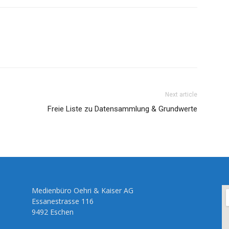
Next article
Freie Liste zu Datensammlung & Grundwerte
Medienbüro Oehri & Kaiser AG
Essanestrasse 116
9492 Eschen