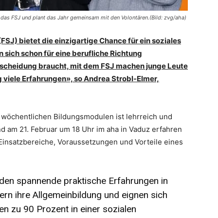
a das FSJ und plant das Jahr gemeinsam mit den Volontären.(Bild: zvg/aha)
(FSJ) bietet die einzigartige Chance für ein soziales
 sich schon für eine berufliche Richtung
Entscheidung braucht, mit dem FSJ machen junge Leute
 viele Erfahrungen», so Andrea Strobl-Elmer,
 wöchentlichen Bildungsmodulen ist lehrreich und
d am 21. Februar um 18 Uhr im aha in Vaduz erfahren
 Einsatzbereiche, Voraussetzungen und Vorteile eines
en spannende praktische Erfahrungen in
ern ihre Allgemeinbildung und eignen sich
en zu 90 Prozent in einer sozialen