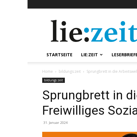
lie:zeit
online
STARTSEITE
LIE:ZEIT
LESERBRIEF
Home
bildungs:zeit
Sprungbrett in die Arbeitswelt
bildungs:zeit
Sprungbrett in di
Freiwilliges Sozi
31. Januar 2024