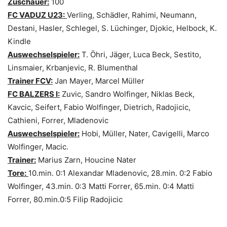
Zuschauer:
100
FC VADUZ U23:
Verling, Schädler, Rahimi, Neumann,
Destani, Hasler, Schlegel, S. Lüchinger, Djokic, Helbock, K.
Kindle
Auswechselspieler:
T. Öhri, Jäger, Luca Beck, Sestito,
Linsmaier, Krbanjevic, R. Blumenthal
Trainer FCV:
Jan Mayer, Marcel Müller
FC BALZERS I:
Zuvic, Sandro Wolfinger, Niklas Beck,
Kavcic, Seifert, Fabio Wolfinger, Dietrich, Radojicic,
Cathieni, Forrer, Mladenovic
Auswechselspieler:
Hobi, Müller, Nater, Cavigelli, Marco
Wolfinger, Macic.
Trainer:
Marius Zarn, Houcine Nater
Tore:
10.min. 0:1 Alexandar Mladenovic, 28.min. 0:2 Fabio
Wolfinger, 43.min. 0:3 Matti Forrer, 65.min. 0:4 Matti
Forrer, 80.min.0:5 Filip Radojicic