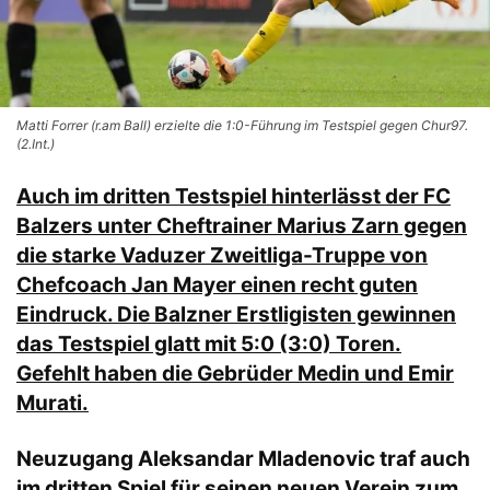
Matti Forrer (r.am Ball) erzielte die 1:0-Führung im Testspiel gegen Chur97.
(2.Int.)
Auch im dritten Testspiel hinterlässt der FC
Balzers unter Cheftrainer Marius Zarn gegen
die starke Vaduzer Zweitliga-Truppe von
Chefcoach Jan Mayer einen recht guten
Eindruck. Die Balzner Erstligisten gewinnen
das Testspiel glatt mit 5:0 (3:0) Toren.
Gefehlt haben die Gebrüder Medin und Emir
Murati.
Neuzugang Aleksandar Mladenovic traf auch
im dritten Spiel für seinen neuen Verein zum