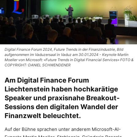
Digital Finance Forum 2024, Future Trends in der Finanzindustrie, Bild
aufgenommen im Vaduzersaal in Vaduz am 30.01.2024 - Keynote Martin
Moeller von Microsoft: «Future Trends in Digital Financial Services» FOTO &
COPYRIGHT: DANIEL SCHWENDENER
Am Digital Finance Forum
Liechtenstein haben hochkarätige
Speaker und praxisnahe Breakout-
Sessions den digitalen Wandel der
Finanzwelt beleuchtet.
Auf der Bühne sprachen unter anderem Microsoft-AI-