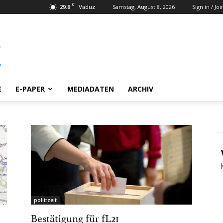
C
29.8
Samstag, August 8, 2026
Sign in / Joi
Vaduz
E
E-PAPER
MEDIADATEN
ARCHIV
polit:zeit
Bestätigung für fL21