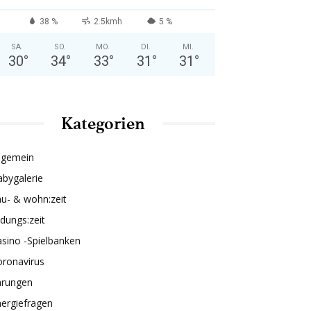
38 %
2.5kmh
5 %
SA.
SO.
MO.
DI.
MI.
30
°
34
°
33
°
31
°
31
°
Kategorien
lgemein
bygalerie
u- & wohn:zeit
ldungs:zeit
sino -Spielbanken
oronavirus
hrungen
ergiefragen