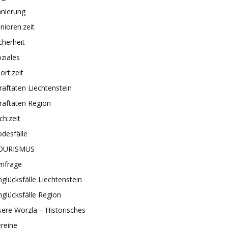
anierung
nioren:zeit
cherheit
ziales
ort:zeit
raftaten Liechtenstein
raftaten Region
ch:zeit
desfälle
OURISMUS
mfrage
glücksfälle Liechtenstein
glücksfälle Region
ere Worzla – Historisches
reine