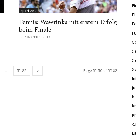
F
sport:zeit
F
Tennis: Wawrinka mit erstem Erfolg
F
beim Finale
F
19. November 2015
Ge
G
Ge
G
...
5'182
Page 5'150 of 5'182
In
ju
KI
Kr
Kr
ku
L