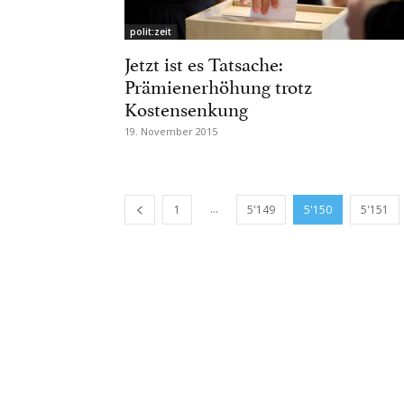
polit:zeit
Jetzt ist es Tatsache:
Prämienerhöhung trotz
Kostensenkung
19. November 2015
...
1
5'149
5'150
5'151