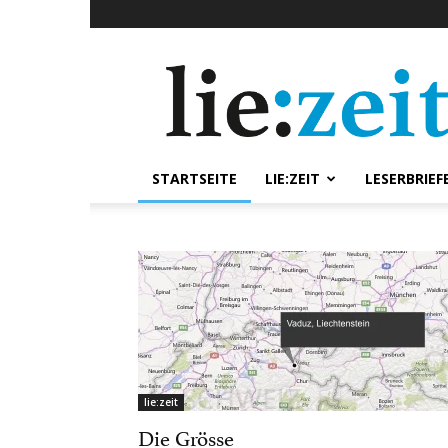
lie:zeit
online
STARTSEITE
LIE:ZEIT
LESERBRIEF
lie:zeit
Die Grösse