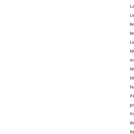
L
Le
li
li
Li
M
me
Mo
M
N
P
po
P
R
R