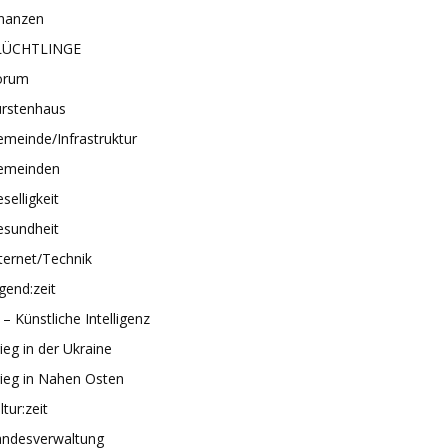
inanzen
LÜCHTLINGE
orum
ürstenhaus
meinde/Infrastruktur
emeinden
selligkeit
esundheit
ternet/Technik
gend:zeit
 – Künstliche Intelligenz
ieg in der Ukraine
ieg in Nahen Osten
ltur:zeit
andesverwaltung