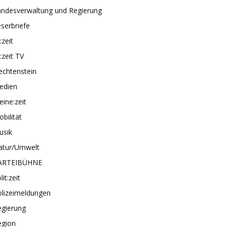
andesverwaltung und Regierung
serbriefe
e:zeit
e:zeit TV
echtenstein
edien
ine:zeit
bilität
usik
atur/Umwelt
ARTEIBÜHNE
lit:zeit
olizeimeldungen
egierung
egion