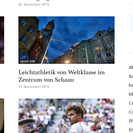
20. November 2015
sport:zeit
Al
Leichtathletik von Weltklasse im
Ba
Zentrum von Schaan
ba
19. November 2015
bi
Ca
C
E
En