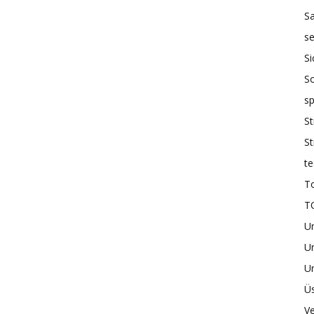
S
se
Si
So
sp
St
St
te
To
T
U
Un
Un
Üs
Ve