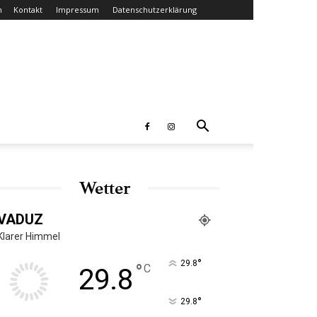
n
Kontakt
Impressum
Datenschutzerklärung
Wetter
VADUZ
Klarer Himmel
°
29.8
°
C
29.8
°
29.8