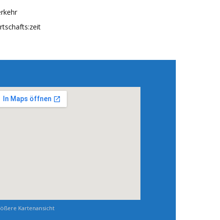
rkehr
rtschafts:zeit
ößere Kartenansicht