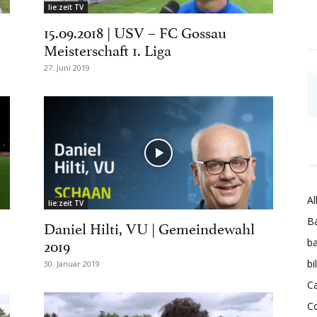
lie:zeit TV
15.09.2018 | USV – FC Gossau
Meisterschaft 1. Liga
27. Juni 2019
Al
lie:zeit TV
Ba
Daniel Hilti, VU | Gemeindewahl
2019
ba
bi
30. Januar 2019
Ca
C