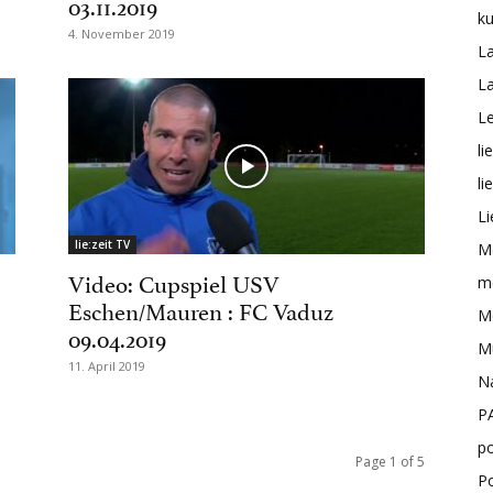
03.11.2019
ku
4. November 2019
L
L
Le
li
li
Li
lie:zeit TV
M
Video: Cupspiel USV
me
Eschen/Mauren : FC Vaduz
Mo
09.04.2019
M
11. April 2019
N
P
po
Page 1 of 5
P