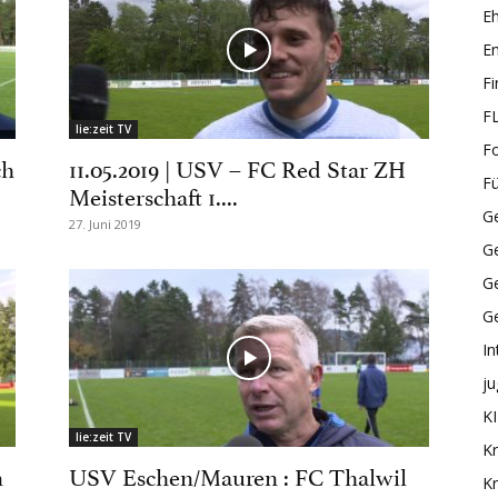
E
En
F
F
lie:zeit TV
F
ch
11.05.2019 | USV – FC Red Star ZH
F
Meisterschaft 1....
Ge
27. Juni 2019
G
Ge
G
In
ju
KI
lie:zeit TV
Kr
n
USV Eschen/Mauren : FC Thalwil
Kr