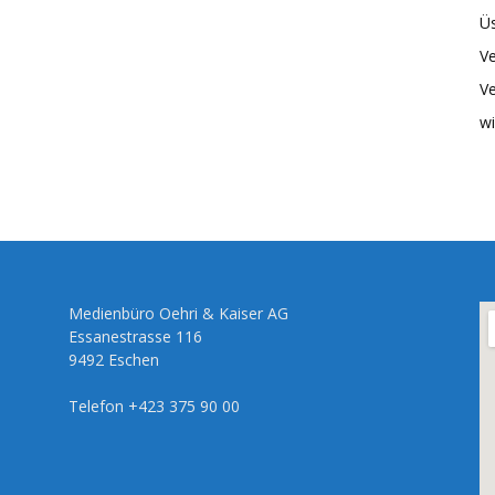
Üs
Ve
Ve
wi
Medienbüro Oehri & Kaiser AG
Essanestrasse 116
9492 Eschen
Telefon +423 375 90 00