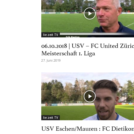
lie:zeit TV
06.10.2018 | USV – FC United Züri
Meisterschaft 1. Liga
27. Juni 2019
lie:zeit TV
USV Eschen/Mauren : FC Dietiko