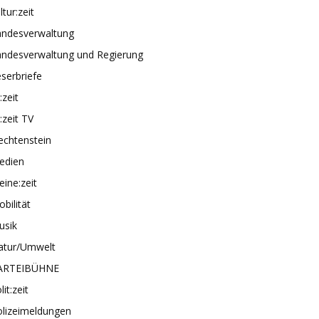
ltur:zeit
andesverwaltung
andesverwaltung und Regierung
serbriefe
e:zeit
e:zeit TV
echtenstein
edien
ine:zeit
bilität
usik
atur/Umwelt
ARTEIBÜHNE
lit:zeit
olizeimeldungen