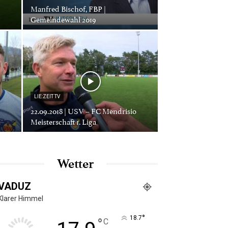
Manfred Bischof, FBP |
Gemeindewahl 2019
LIE:ZEIT TV
22.09.2018 | USV – FC Mendrisio
Meisterschaft 1. Liga
Wetter
VADUZ
Klarer Himmel
°
18.7
°
C