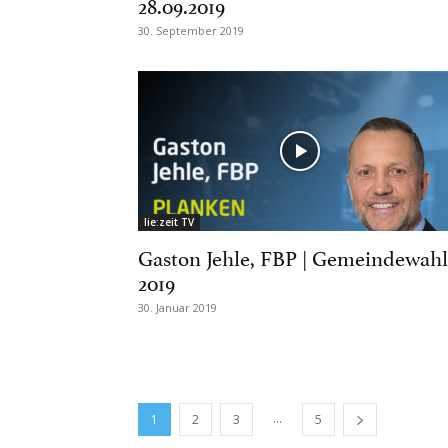
28.09.2019
30. September 2019
lie:zeit TV
Gaston Jehle, FBP | Gemeindewahl
2019
30. Januar 2019
...
1
2
3
5