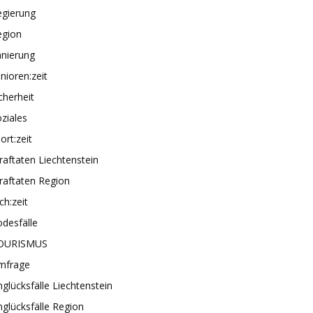
egierung
egion
anierung
nioren:zeit
cherheit
ziales
ort:zeit
raftaten Liechtenstein
raftaten Region
ch:zeit
desfälle
OURISMUS
mfrage
glücksfälle Liechtenstein
glücksfälle Region