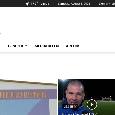
C
17.9
Samstag, August 8, 2026
Sign in / Joi
Vaduz
E
E-PAPER
MEDIADATEN
ARCHIV
LIE:ZEIT TV
Video: Cupspiel USV