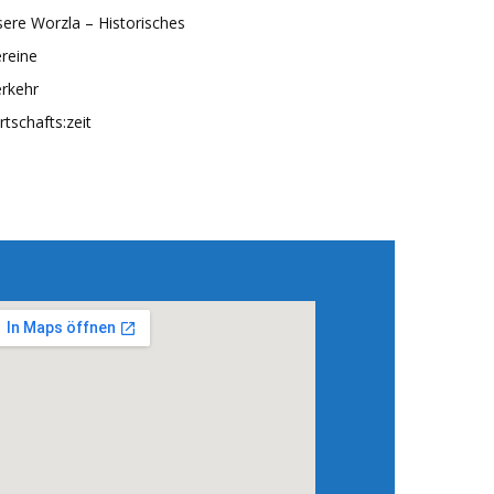
ere Worzla – Historisches
reine
rkehr
rtschafts:zeit