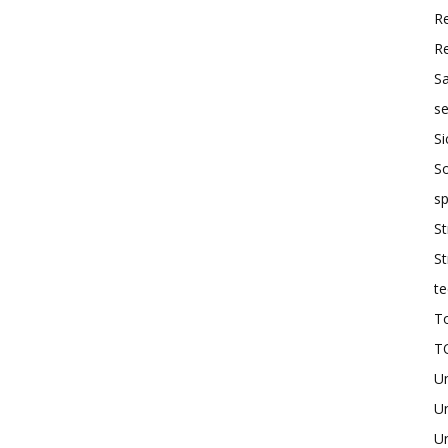
R
R
S
se
Si
So
sp
St
St
te
To
T
U
Un
Un