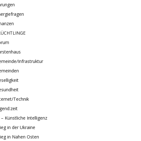
hrungen
ergiefragen
inanzen
LÜCHTLINGE
orum
ürstenhaus
meinde/Infrastruktur
emeinden
selligkeit
esundheit
ternet/Technik
gend:zeit
 – Künstliche Intelligenz
ieg in der Ukraine
ieg in Nahen Osten