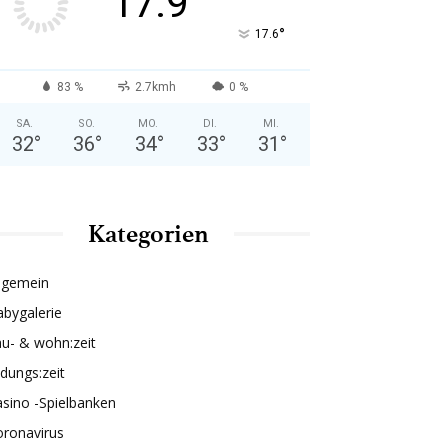
17.9
°
17.6
83 %
2.7kmh
0 %
SA.
SO.
MO.
DI.
MI.
32
°
36
°
34
°
33
°
31
°
Kategorien
lgemein
bygalerie
u- & wohn:zeit
ldungs:zeit
sino -Spielbanken
oronavirus