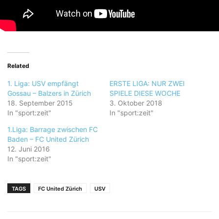
Related
1. Liga: USV empfängt
ERSTE LIGA: NUR ZWEI
Gossau – Balzers in Zürich
SPIELE DIESE WOCHE
18. September 2015
3. Oktober 2018
In "sport:zeit"
In "sport:zeit"
1.Liga: Barrage zwischen FC
Baden – FC United Zürich
12. Juni 2016
In "sport:zeit"
TAGS
FC United Zürich
USV