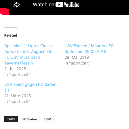
Related
Spielplan: 1. Liga – Classic
USV Eschen / Mauren : FC
Auftakt am 8. August- Der
Baden am 25.05.2019
FC USV muss nach
29. Mai 2019
Taverne/Tessin
In "sport:zeit"
2. Juli 2026
In "sport:zeit"
USV spielt gegen FC Baden
1:1
21. März 2026
In "sport:zeit"
TAGS
FC Baden
USV