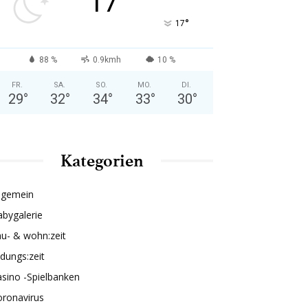
17
°
17
88 %
0.9kmh
10 %
FR.
SA.
SO.
MO.
DI.
29
°
32
°
34
°
33
°
30
°
Kategorien
lgemein
bygalerie
u- & wohn:zeit
ldungs:zeit
sino -Spielbanken
oronavirus