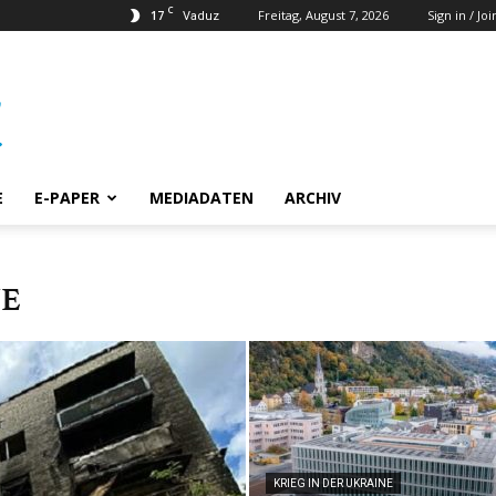
C
17
Freitag, August 7, 2026
Sign in / Joi
Vaduz
E
E-PAPER
MEDIADATEN
ARCHIV
NE
KRIEG IN DER UKRAINE