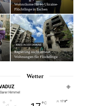
S
Wohnräume für 60 Ukraine-
Flüchtlinge in Eschen
KRIEG IN DER UKRAINE
Regierung sucht erneut
Wohnungen für Flüchtlinge
Wetter
VADUZ
Klarer Himmel
°
17.8
°
C