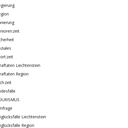
egierung
egion
anierung
nioren:zeit
cherheit
ziales
ort:zeit
raftaten Liechtenstein
raftaten Region
ch:zeit
desfälle
OURISMUS
mfrage
glücksfälle Liechtenstein
glücksfälle Region