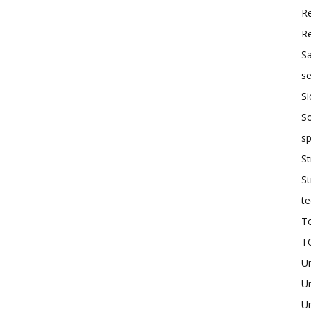
R
R
S
se
Si
So
sp
St
St
te
To
T
U
Un
Un