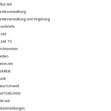
ltur:zeit
andesverwaltung
andesverwaltung und Regierung
serbriefe
e:zeit
e:zeit TV
echtenstein
edien
ine:zeit
bilität
usik
atur/Umwelt
ARTEIBÜHNE
lit:zeit
olizeimeldungen