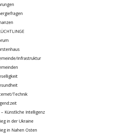
hrungen
ergiefragen
inanzen
LÜCHTLINGE
orum
ürstenhaus
meinde/Infrastruktur
emeinden
selligkeit
esundheit
ternet/Technik
gend:zeit
 – Künstliche Intelligenz
ieg in der Ukraine
ieg in Nahen Osten