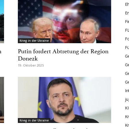
E
En
F
F
F
Krieg in der Ukraine
F
n
Putin fordert Abtretung der Region
Donezk
Ge
G
19. Oktober 2025
Ge
G
In
ju
KI
Kr
Krieg in der Ukraine
Kr