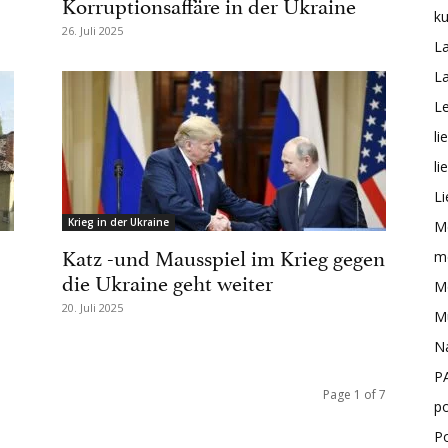
Korruptionsaffäre in der Ukraine
ku
26. Juli 2025
L
L
Le
li
li
Li
Krieg in der Ukraine
M
Katz -und Mausspiel im Krieg gegen
me
die Ukraine geht weiter
Mo
20. Juli 2025
M
N
P
Page 1 of 7
po
P