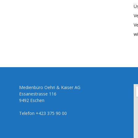
Üs
Ve
Ve
wi
Medienbüro Oehri & Kaiser AG
Essanestrasse 116
9492 Eschen
Telefon +423 375 90 00